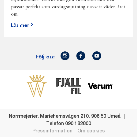
passar perfekt som vardagsnjutning oavsett väder, året
om.
Läs mer
Norrmejerier
Facebook
Youtube
Följ oss:
på
Instagram
Västerbottensost
Fjällfil
Verum
Start
Gör gott för
Gör gott för
Norrländska
Våra
Goda 
Norrland
Planeten
mjölkbönder
goda
Fisk
produkter
Levande
Matsvinn
Betessläpp
Fläskf
Norrmejerier
,
Mariehemsvägen 210
,
906 50
Umeå
landsbygd
Mjölkgården,
Dina
Kyckl
Telefon
090 182800
och
mejeriet och
norrländska
Norrl
Pressinformation
Om cookies
lokalsamhälle
klimatet
mjölkbönder
Nötkö