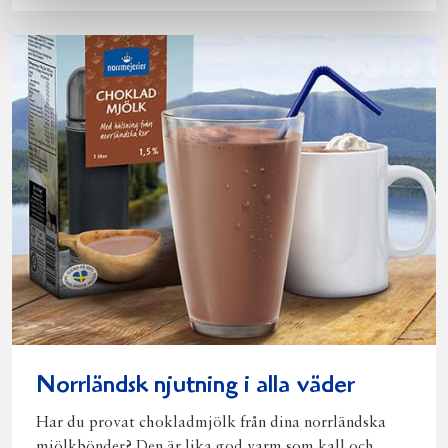
Norrländsk njutning i alla väder
Har du provat chokladmjölk från dina norrländska
mjölkbönder? Den är lika god varm som kall och