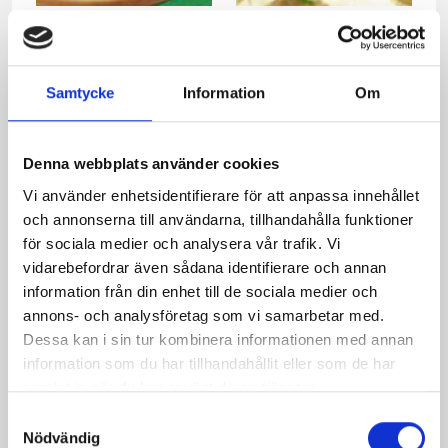
Tortillarulle med chèvre
Tacoklubbor
Samtycke
Information
Om
Relaterade recept:
tacoskal
taco
tacossallad
tacosås
Denna webbplats använder cookies
tacos tex mex
tacos renskav
lövbiff tacos
Vi använder enhetsidentifierare för att anpassa innehållet
köttfärs tacos
kyckling tacos
spagetti tacos
och annonserna till användarna, tillhandahålla funktioner
norrländska tacos
tacos med kyckling
för sociala medier och analysera vår trafik. Vi
vidarebefordrar även sådana identifierare och annan
köttfärs till tacos
information från din enhet till de sociala medier och
annons- och analysföretag som vi samarbetar med.
Dela
Dela
Dela
Dela
Skriv
Dessa kan i sin tur kombinera informationen med annan
på
på
på
via
ut
information som du har tillhandahållit eller som de har
Facebook
Twitter
Pinterest
e-
samlat in när du har använt deras tjänster.
post
Samtyckesval
Nödvändig