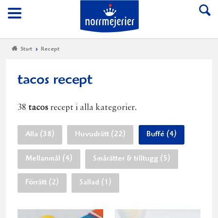
Till Norrmejerier start
Meny
Start
Recept
tacos recept
38
tacos
recept i alla kategorier.
Alla (38)
Huvudrätt (22)
Buffé (4)
Mellanmål (4)
Smårätter & tilltugg (5)
Förrätt (2)
Sallad (1)