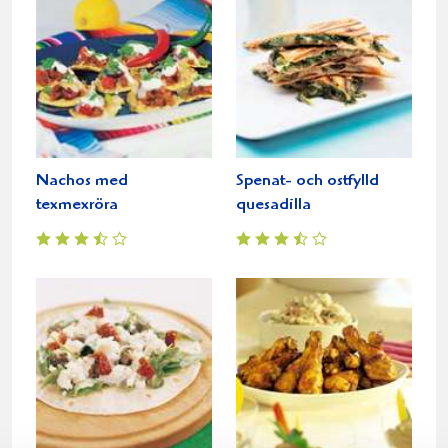
Nachos med
Spenat- och ostfylld
texmexröra
quesadilla