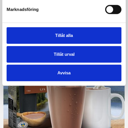
Vi kan stolt konstatera att vår laktosfria Mellanmjölk
Marknadsföring
är bäst i smaktest när norrlänningarna sagt sitt. Fler än
200 norrlänningar fick deltog vid provsmakningen. Vår
produkt vann testet.
Tillåt alla
Läs mer
Tillåt urval
Avvisa