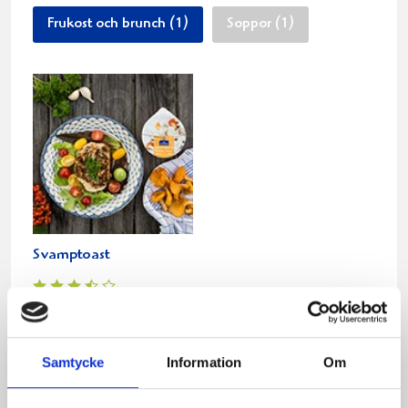
Frukost och brunch (1)
Soppor (1)
Svamptoast
Relaterade recept:
vegetar
Samtycke
Information
Om
vegetarisk
sylta
vegetaris
vege
ris
sylt
kalv
get
veg