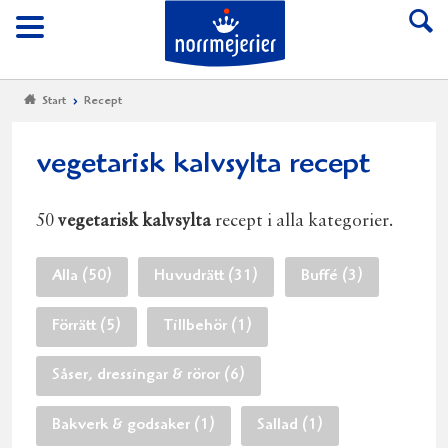
Till Norrmejerier start
Meny
Start
Recept
vegetarisk kalvsylta recept
50
vegetarisk kalvsylta
recept i alla kategorier.
Alla (50)
Huvudrätt (31)
Buffé (3)
Förrätt (5)
Tillbehör (1)
Såser, dressingar & röror (6)
Bakverk & godsaker (1)
Sallad (1)