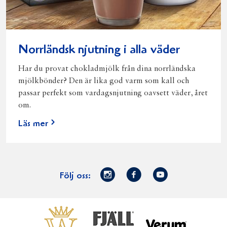
Norrländsk njutning i alla väder
Har du provat chokladmjölk från dina norrländska
mjölkbönder? Den är lika god varm som kall och
passar perfekt som vardagsnjutning oavsett väder, året
om.
Läs mer
Norrmejerier
Facebook
Youtube
Följ oss:
på
Instagram
Västerbottensost
Fjällfil
Verum
Start