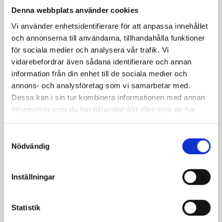
Denna webbplats använder cookies
Dela
Dela
Dela
Dela
Skriv
Vi använder enhetsidentifierare för att anpassa innehållet
på
på
på
via
ut
och annonserna till användarna, tillhandahålla funktioner
Facebook
Twitter
Pinterest
e-
för sociala medier och analysera vår trafik. Vi
post
vidarebefordrar även sådana identifierare och annan
information från din enhet till de sociala medier och
annons- och analysföretag som vi samarbetar med.
Dessa kan i sin tur kombinera informationen med annan
information som du har tillhandahållit eller som de har
samlat in när du har använt deras tjänster.
Samtyckesval
Nödvändig
Inställningar
Bäst i test: Norrmejeriers laktosfria
Statistik
mjölk