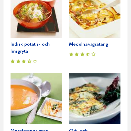
Indisk potatis- och
Medelhavsgratäng
linsgryta