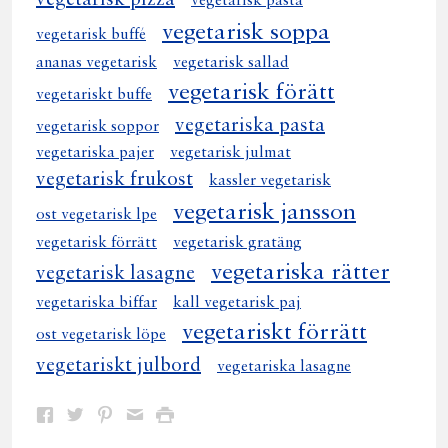
vegetarisk pasta
vegetarisk soppa
vegetarisk buffé
ananas vegetarisk
vegetarisk sallad
vegetarisk förätt
vegetariskt buffe
vegetariska pasta
vegetarisk soppor
vegetariska pajer
vegetarisk julmat
vegetarisk frukost
kassler vegetarisk
vegetarisk jansson
ost vegetarisk lpe
vegetarisk förrätt
vegetarisk gratäng
vegetariska rätter
vegetarisk lasagne
vegetariska biffar
kall vegetarisk paj
vegetariskt förrätt
ost vegetarisk löpe
vegetariskt julbord
vegetariska lasagne
Dela
Dela
Dela
Dela
Skriv
på
på
på
via
ut