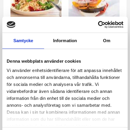
Krämig spaghetti
Grillad grönsaksburgare
toppad med mozzarella
Samtycke
Information
Om
Denna webbplats använder cookies
Vi använder enhetsidentifierare för att anpassa innehållet
och annonserna till användarna, tillhandahålla funktioner
för sociala medier och analysera vår trafik. Vi
vidarebefordrar även sådana identifierare och annan
information från din enhet till de sociala medier och
annons- och analysföretag som vi samarbetar med.
Dessa kan i sin tur kombinera informationen med annan
Ruccoladressing
Mexikansk dressing
information som du har tillhandahållit eller som de har
samlat in när du har använt deras tjänster.