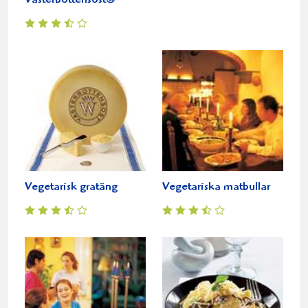
Västerbottensost®
Vegetarisk gratäng
Vegetariska matbullar