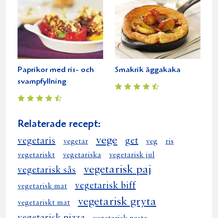
Paprikor med ris- och
Smakrik äggakaka
svampfyllning
Relaterade recept:
vege
vegetaris
get
vegetar
veg
ris
vegetariskt
vegetariska
vegetarisk jul
vegetarisk paj
vegetarisk sås
vegetarisk biff
vegetarisk mat
vegetarisk gryta
vegetariskt mat
vegetarisk pizza