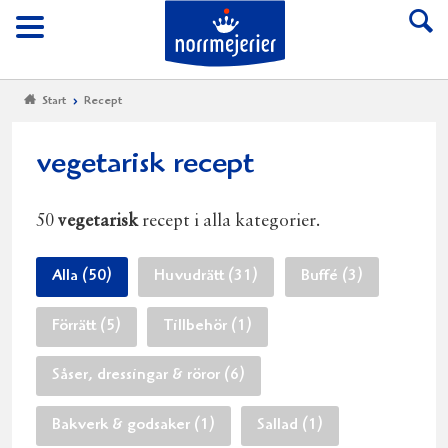
Till Norrmejerier start
Meny
Start
Recept
vegetarisk recept
50
vegetarisk
recept i alla kategorier.
Alla (50)
Huvudrätt (31)
Buffé (3)
Förrätt (5)
Tillbehör (1)
Såser, dressingar & röror (6)
Bakverk & godsaker (1)
Sallad (1)