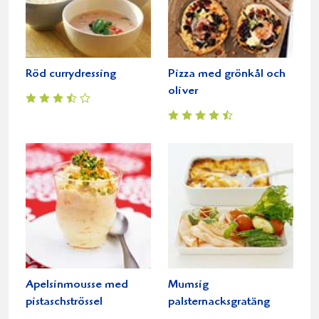
Röd currydressing
Pizza med grönkål och
oliver
Apelsinmousse med
Mumsig
pistaschströssel
palsternacksgratäng