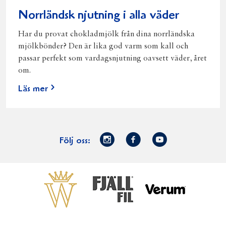
Norrländsk njutning i alla väder
Har du provat chokladmjölk från dina norrländska
mjölkbönder? Den är lika god varm som kall och
passar perfekt som vardagsnjutning oavsett väder, året
om.
Läs mer
Norrmejerier
Facebook
Youtube
Följ oss:
på
Instagram
Västerbottensost
Fjällfil
Verum
Start
Gör gott för
Gör gott för
Norrländska
Våra
Goda 
Norrland
Planeten
mjölkbönder
goda
Fisk
produkter