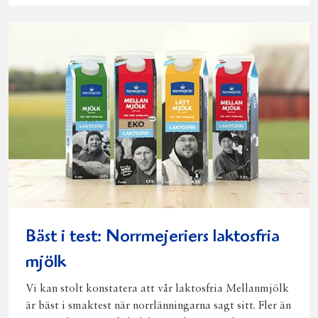
Facebook
Twitter
Pinterest
e-
post
Bäst i test: Norrmejeriers laktosfria
mjölk
Vi kan stolt konstatera att vår laktosfria Mellanmjölk
är bäst i smaktest när norrlänningarna sagt sitt. Fler än