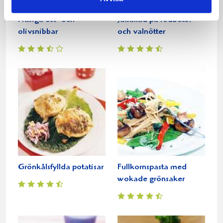
Frasiga ost- och
Julsallad på rödbetor
olivsnibbar
och valnötter
Grönkålsfyllda potatisar
Fullkornspasta med
wokade grönsaker