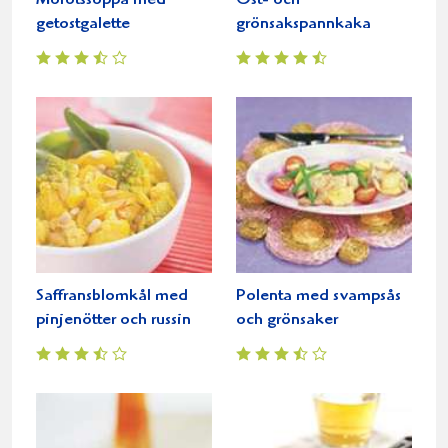
Morotssoppa med
Ost- och
getostgalette
grönsakspannkaka
Saffransblomkål med
Polenta med svampsås
pinjenötter och russin
och grönsaker