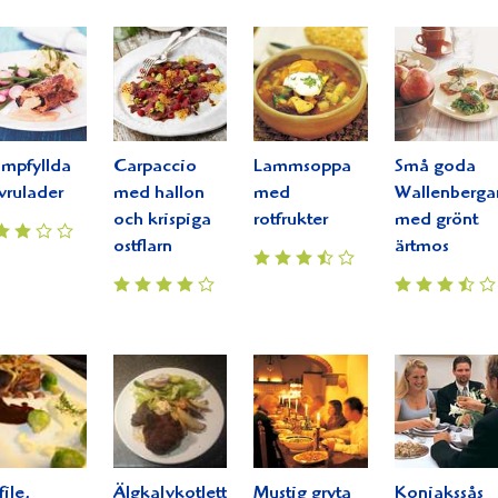
mpfyllda
Carpaccio
Lammsoppa
Små goda
vrulader
med hallon
med
Wallenberga
och krispiga
rotfrukter
med grönt
ostflarn
ärtmos
file,
Älgkalvkotletter
Mustig gryta
Konjakssås