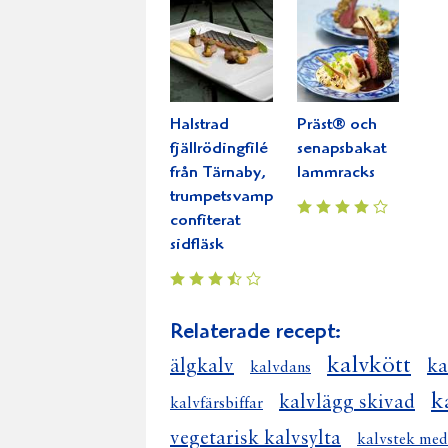
Halstrad
Präst® och
fjällrödingfilé
senapsbakat
från Tärnaby,
lammracks
trumpetsvamp,
confiterat
sidfläsk
Relaterade recept:
kalvkött
älgkalv
ka
kalvdans
k
kalvlägg skivad
kalvfärsbiffar
vegetarisk kalvsylta
kalvstek med