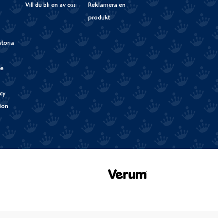
Vill du bli en av oss
Reklamera en
produkt
storia
de
cy
tion
Verum