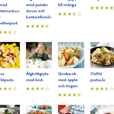
terad
med potatis
till många
sternacka,rödvinsky
stavar och
h
kantarellsmör...
selleripurè
nas
Älgköttgryta
Skinkwok
Oxfilé
ilépasta
med krut.
med äpple
pastasås
och lingon