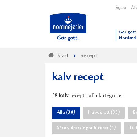
Ägare
Åte
Till N
Gör gott 
Norrland
Start
Recept
kalv recept
38
kalv
recept i alla kategorier.
Alla (38)
Huvudrätt (33)
B
Såser, dressingar & röror (1)
Til