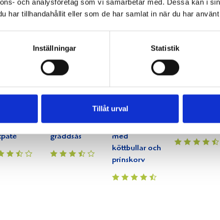
nnons- och analysföretag som vi samarbetar med. Dessa kan i sin
a bönor
citronsås och
rosmarinpota
har tillhandahållit eller som de har samlat in när du har använt 
ugnsbakade
och
rödbetor
pepparrotsså
Inställningar
Statistik
Tillåt urval
taschfylld
Småbiffar i
Minispett
Köttbullar
tpaté
gräddsås
med
köttbullar och
prinskorv