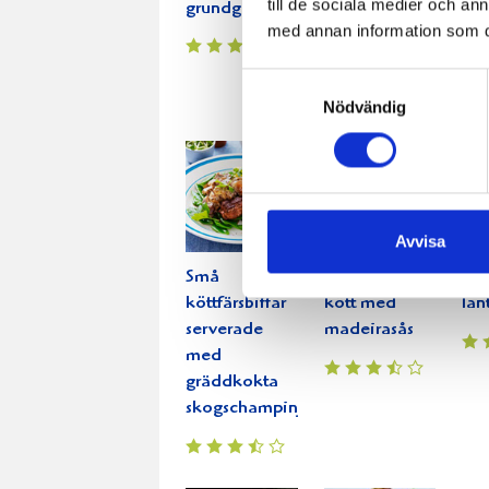
till de sociala medier och a
grundgryta
vit
med annan information som du 
Samtyckesval
Nödvändig
Avvisa
Små
Marinerat
Pis
köttfärsbiffar
kött med
lan
serverade
madeirasås
med
gräddkokta
skogschampinjoner