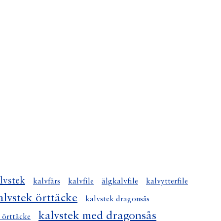
lvstek
kalvfärs
kalvfile
älgkalvfile
kalvytterfile
alvstek örttäcke
kalvstek dragonsås
kalvstek med dragonsås
 örttäcke