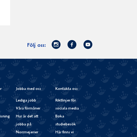
Norrmejerier
Facebook
Youtube
Följ oss:
på
Instagram
r
Jobba med oss
Kontakta oss
Lediga jobb
Riktlinjer för
Våra förmåner
sociala media
isning
Hur är det att
Boka
jobba på
studiebesök
Norrmejerier
Här finns vi