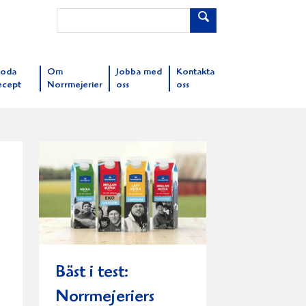
oda
Om
Jobba med
Kontakta
ecept
Norrmejerier
oss
oss
Bäst i test:
Norrmejeriers