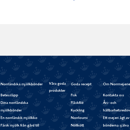
Våra goda
Norrländska mjölkbönder
Goda recept
Om Norrmejerie
produkter
Betessläpp
Fisk
Kontakta oss
Dina norrländska
Fläskfilé
Års- och
mjölkbönder
Kyckling
hållbarhetsredov
En norrländsk mjölkko
Norrloumi
Ett mejeri ägt av
Färsk mjölk från gård till
Nötkött
bönderna själva