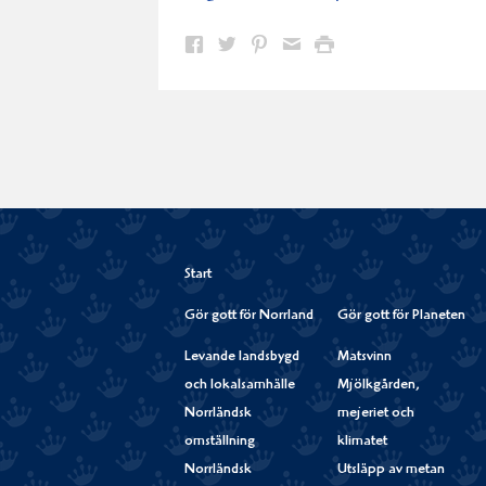
Dela
Dela
Dela
Dela
Skriv
på
på
på
via
ut
Facebook
Twitter
Pinterest
e-
post
Start
Gör gott för Norrland
Gör gott för Planeten
Levande landsbygd
Matsvinn
och lokalsamhälle
Mjölkgården,
Norrländsk
mejeriet och
omställning
klimatet
Norrländsk
Utsläpp av metan