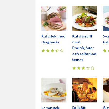
Kalvstek med
Kalvfärsbiff
Sva
dragonsås
med
kal
Präst®,örter
och soltorkad
tomat
Lammstek
Dillkött
Älg