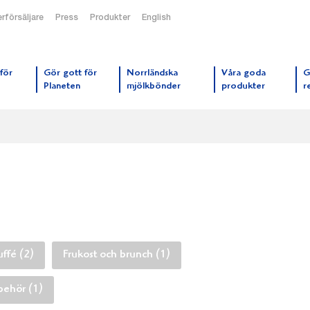
rförsäljare
Press
Produkter
English
orrmejerier startsida
för
Gör gott för
Norrländska
Våra goda
G
Planeten
mjölkbönder
produkter
r
uffé (2)
Frukost och brunch (1)
lbehör (1)