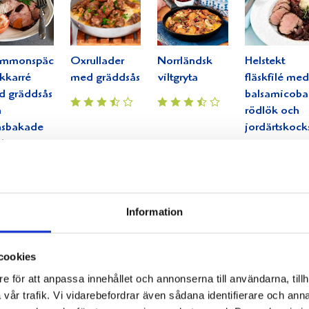
ommonspäckad
Oxrullader
Norrländsk
Helstekt
skkarré
med gräddsås
viltgryta
fläskfilé med
d gräddsås
balsamicob
h
rödlök och
nsbakade
jordärtskock
len
Information
cookies
e för att anpassa innehållet och annonserna till användarna, tillh
soulet på
Grillad
Wallenbergare
Rödvinsmari
vår trafik. Vi vidarebefordrar även sådana identifierare och anna
mm och
fläskfilé med
biff med