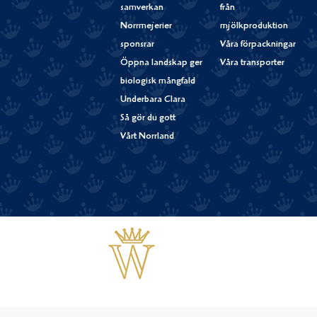
samverkan
från
Norrmejerier
mjölkproduktion
sponsrar
Våra förpackningar
Öppna landskap ger
Våra transporter
biologisk mångfald
Underbara Clara
Så gör du gott
Vårt Norrland
Västerbottensost