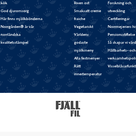
kök
Riven ost
Forskning och
God djuromsorg
Smaksatt creme
utveckling
Här finns mjölkbönderna
fraiche
Certifieringar
Norrgården® är vår
Vegetariskt
Norrmejeriers hi
norrländska
Världens
Pensionsstiftelse
kvalitetsstämpel
godaste
Så skapar vi vär
mjölkmeny
Hållbarhets- och
Alla festmenyer
verksamhetspoli
Rätt
Visselblåsarfunk
innertemperatur
Fjällfil