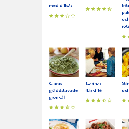
med dillsås
fri
pal
oc
rot
Claras
Carinas
Sti
gräddstuvade
fläskfilé
oxf
grönkål