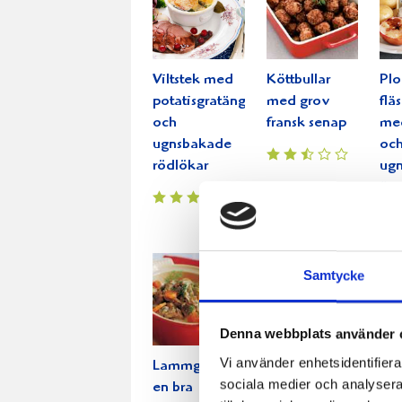
Viltstek med
Köttbullar
Pl
potatisgratäng
med grov
flä
och
fransk senap
me
ugnsbakade
oc
rödlökar
ug
äpp
Samtycke
Denna webbplats använder 
Vi använder enhetsidentifierar
Lammgryta -
Krämig
Cas
sociala medier och analysera 
en bra
gulaschsoppa
la