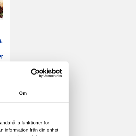
akad
spuré
Om
andahålla funktioner för
nerad
n information från din enhet