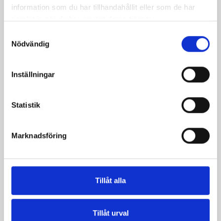
information som du har tillhandahållit eller som de har
samlat in när du har använt deras tjänster.
Samtyckesval
Nödvändig
Inställningar
Statistik
Mellanmjölk
Jordgubbsfil 2,7%
Marknadsföring
1,5% laktosfri 3dl
1000g
Tillåt alla
Tillåt urval