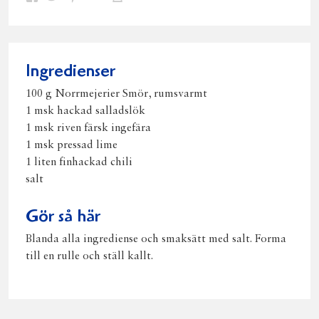
på
på
på
via
ut
Facebook
Twitter
Pinterest
e-
post
Ingredienser
100 g Norrmejerier Smör, rumsvarmt
1 msk hackad salladslök
1 msk riven färsk ingefära
1 msk pressad lime
1 liten finhackad chili
salt
Gör så här
Blanda alla ingrediense och smaksätt med salt. Forma
till en rulle och ställ kallt.