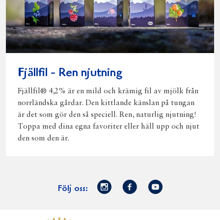
Fjällfil - Ren njutning
Fjällfil® 4,2% är en mild och krämig fil av mjölk från
norrländska gårdar. Den kittlande känslan på tungan
är det som gör den så speciell. Ren, naturlig njutning!
Toppa med dina egna favoriter eller häll upp och njut
den som den är.
Norrmejerier
Facebook
Youtube
Följ oss:
på
Instagram