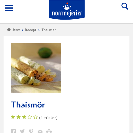
Till Norrmejerier start
Meny
Start
Recept
Thaismör
Thaismör
(
1
röster)
Dela
Dela
Dela
Dela
Skriv