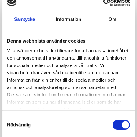
Västerbottensost®
normalsaltat
450g
KRAV 500g
Samtycke
Information
Om
Denna webbplats använder cookies
Vi använder enhetsidentifierare för att anpassa innehållet
och annonserna till användarna, tillhandahålla funktioner
för sociala medier och analysera vår trafik. Vi
vidarebefordrar även sådana identifierare och annan
information från din enhet till de sociala medier och
annons- och analysföretag som vi samarbetar med.
Dessa kan i sin tur kombinera informationen med annan
information som du har tillhandahållit eller som de har
samlat in när du har använt deras tjänster.
Samtyckesval
Västerbottensost®
Västerbottensost®
Nödvändig
riven 150g
riven 300g