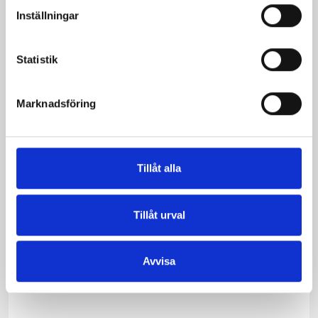
Inställningar
Statistik
Marknadsföring
Tillåt alla
Tillåt urval
Västerbottensost®
Västerbottensost®
ca 750g
gourmetbit 165g
Avvisa