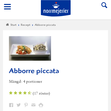
Till Norrmejerier start
Meny
Start
Recept
Abborre piccata
Abborre piccata
Mängd:
4 portioner
(
17
röster)
Dela
Dela
Dela
Dela
Skriv