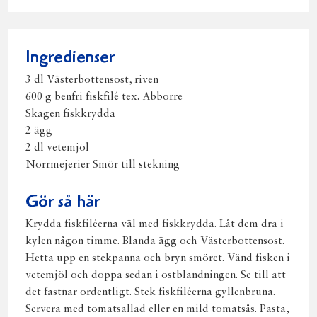
på
på
på
via
ut
Facebook
Twitter
Pinterest
e-
post
Ingredienser
3 dl Västerbottensost, riven
600 g benfri fiskfilé tex. Abborre
Skagen fiskkrydda
2 ägg
2 dl vetemjöl
Norrmejerier Smör till stekning
Gör så här
Krydda fiskfiléerna väl med fiskkrydda. Låt dem dra i
kylen någon timme. Blanda ägg och Västerbottensost.
Hetta upp en stekpanna och bryn smöret. Vänd fisken i
vetemjöl och doppa sedan i ostblandningen. Se till att
det fastnar ordentligt. Stek fiskfiléerna gyllenbruna.
Servera med tomatsallad eller en mild tomatsås. Pasta,