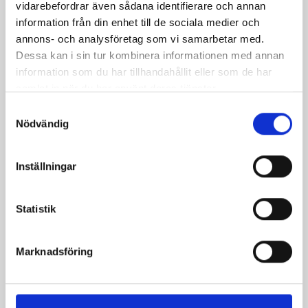
vidarebefordrar även sådana identifierare och annan
information från din enhet till de sociala medier och
annons- och analysföretag som vi samarbetar med.
Mellanmjölk
Jordgubbsfil 2,7%
Dessa kan i sin tur kombinera informationen med annan
1,5% laktosfri 3dl
1000g
information som du har tillhandahållit eller som de har
samlat in när du har använt deras tjänster.
Samtyckesval
Nödvändig
Inställningar
Statistik
Marknadsföring
Päronfil 2,7%
Skogsbärsfil 2,7%