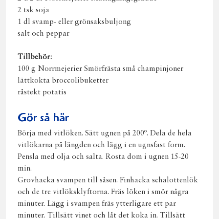
2 tsk soja
1 dl svamp- eller grönsaksbuljong
salt och peppar
Tillbehör:
100 g Norrmejerier Smörfrästa små champinjoner
lättkokta broccolibuketter
råstekt potatis
Gör så här
Börja med vitlöken. Sätt ugnen på 200º. Dela de hela
vitlökarna på längden och lägg i en ugnsfast form.
Pensla med olja och salta. Rosta dom i ugnen 15-20
min.
Grovhacka svampen till såsen. Finhacka schalottenlök
och de tre vitlöksklyftorna. Fräs löken i smör några
minuter. Lägg i svampen fräs ytterligare ett par
minuter. Tillsätt vinet och låt det koka in. Tillsätt