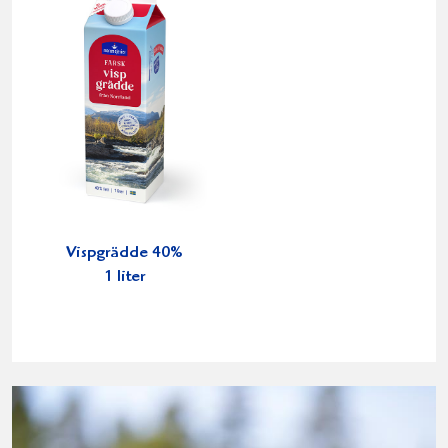
Vispgrädde 40%
1 liter