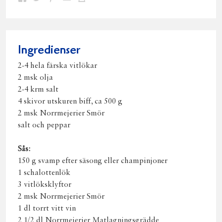
på
på
på
via
ut
Facebook
Twitter
Pinterest
e-
post
Ingredienser
2-4 hela färska vitlökar
2 msk olja
2-4 krm salt
4 skivor utskuren biff, ca 500 g
2 msk Norrmejerier Smör
salt och peppar
Sås:
150 g svamp efter säsong eller champinjoner
1 schalottenlök
3 vitlöksklyftor
2 msk Norrmejerier Smör
1 dl torrt vitt vin
2 1/2 dl Norrmejerier Matlagningsgrädde