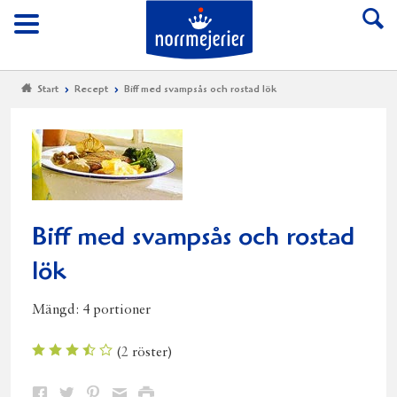
Till Norrmejerier start
Meny
Start
Recept
Biff med svampsås och rostad lök
Biff med svampsås och rostad
lök
Mängd:
4 portioner
(
2
röster)
Dela
Dela
Dela
Dela
Skriv