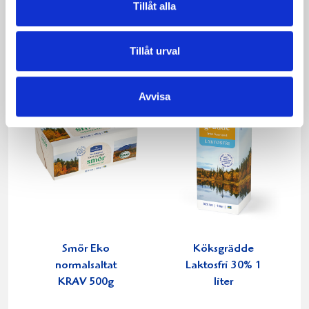
Tillåt alla
1000g
1000g
Tillåt urval
Avvisa
Smör Eko
Köksgrädde
normalsaltat
Laktosfri 30% 1
KRAV 500g
liter