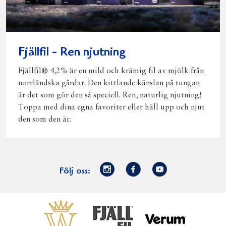
Fjällfil - Ren njutning
Fjällfil® 4,2% är en mild och krämig fil av mjölk från
norrländska gårdar. Den kittlande känslan på tungan
är det som gör den så speciell. Ren, naturlig njutning!
Toppa med dina egna favoriter eller häll upp och njut
den som den är.
Norrmejerier
Facebook
Youtube
Följ oss:
på
Instagram
Västerbottensost
Fjällfil
Verum
Start