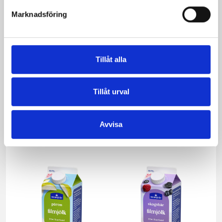
Marknadsföring
Tillåt alla
Tillåt urval
Mellanmjölk
Jordgubbsfil 2,7%
Avvisa
1,5% laktosfri 3dl
1000g