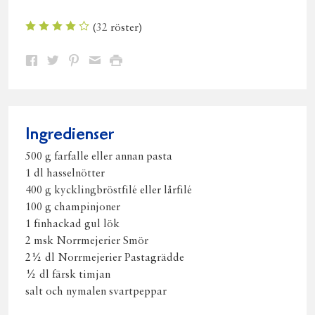
(
32
röster)
Dela
Dela
Dela
Dela
Skriv
på
på
på
via
ut
Facebook
Twitter
Pinterest
e-
post
Ingredienser
500 g farfalle eller annan pasta
1 dl hasselnötter
400 g kycklingbröstfilé eller lårfilé
100 g champinjoner
1 finhackad gul lök
2 msk Norrmejerier Smör
2½ dl Norrmejerier Pastagrädde
½ dl färsk timjan
salt och nymalen svartpeppar