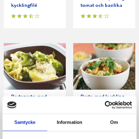
kycklingfilé
tomat och basilika
Pastapesto med
Pasta med kyckling
kyckling
och basilika
Samtycke
Information
Om