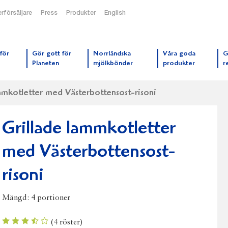
rförsäljare
Press
Produkter
English
orrmejerier startsida
för
Gör gott för
Norrländska
Våra goda
G
Planeten
mjölkbönder
produkter
r
mmkotletter med Västerbottensost-risoni
Grillade lammkotletter
med Västerbottensost-
risoni
Mängd:
4 portioner
(
4
röster)