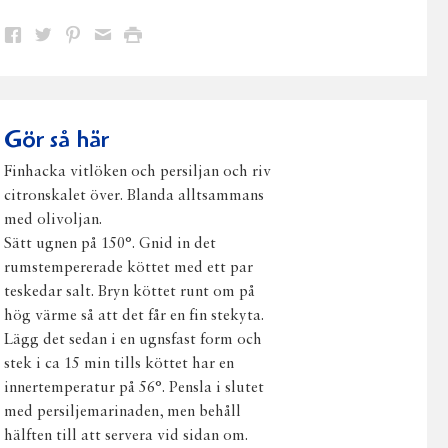
Dela
Dela
Dela
Dela
Skriv
på
på
på
via
ut
Facebook
Twitter
Pinterest
e-
post
Gör så här
Finhacka vitlöken och persiljan och riv
citronskalet över. Blanda alltsammans
med olivoljan.
Sätt ugnen på 150°. Gnid in det
rumstempererade köttet med ett par
teskedar salt. Bryn köttet runt om på
hög värme så att det får en fin stekyta.
Lägg det sedan i en ugnsfast form och
stek i ca 15 min tills köttet har en
innertemperatur på 56°. Pensla i slutet
med persiljemarinaden, men behåll
hälften till att servera vid sidan om.