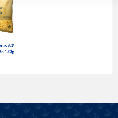
ensost®
ån 120g