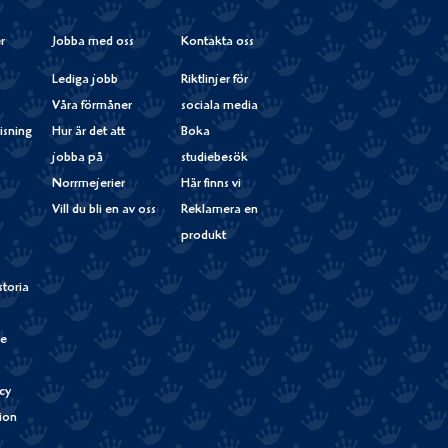
r
Jobba med oss
Kontakta oss
Lediga jobb
Riktlinjer för
Våra förmåner
sociala media
isning
Hur är det att
Boka
jobba på
studiebesök
Norrmejerier
Här finns vi
Vill du bli en av oss
Reklamera en
produkt
storia
de
cy
tion