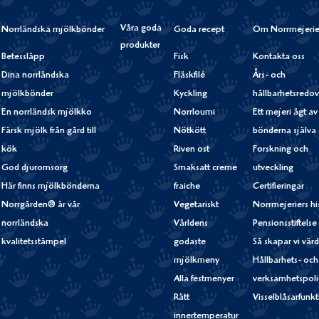
Våra goda
Norrländska mjölkbönder
Goda recept
Om Norrmejerie
produkter
Betessläpp
Fisk
Kontakta oss
Dina norrländska
Fläskfilé
Års- och
mjölkbönder
Kyckling
hållbarhetsredov
En norrländsk mjölkko
Norrloumi
Ett mejeri ägt av
Färsk mjölk från gård till
Nötkött
bönderna själva
kök
Riven ost
Forskning och
God djuromsorg
Smaksatt creme
utveckling
Här finns mjölkbönderna
fraiche
Certifieringar
Norrgården® är vår
Vegetariskt
Norrmejeriers hi
norrländska
Världens
Pensionsstiftelse
kvalitetsstämpel
godaste
Så skapar vi vär
mjölkmeny
Hållbarhets- och
Alla festmenyer
verksamhetspoli
Rätt
Visselblåsarfunk
innertemperatur