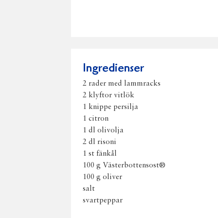
Ingredienser
2 rader med lammracks
2 klyftor vitlök
1 knippe persilja
1 citron
1 dl olivolja
2 dl risoni
1 st fänkål
100 g Västerbottensost®
100 g oliver
salt
svartpeppar