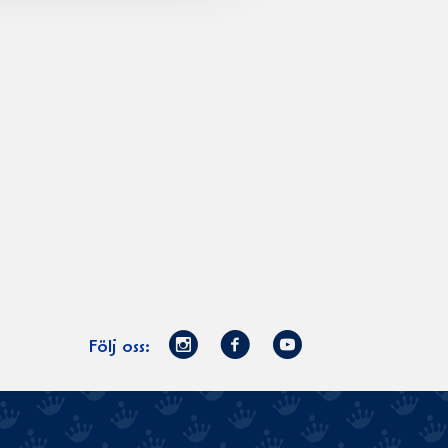
Norrmejerier
Facebook
Youtube
Följ oss:
på
Instagram