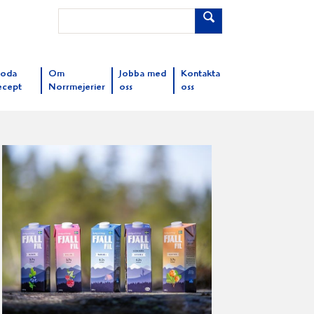
oda
Om
Jobba med
Kontakta
ecept
Norrmejerier
oss
oss