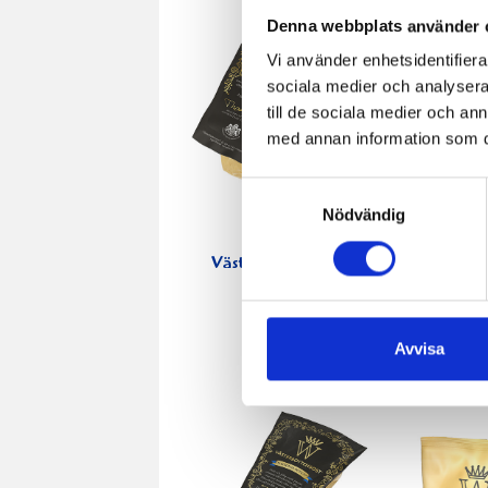
Denna webbplats använder 
Vi använder enhetsidentifierar
sociala medier och analysera 
till de sociala medier och a
med annan information som du 
Samtyckesval
Nödvändig
Västerbottensost®
Västerbott
450g
riven 
Avvisa