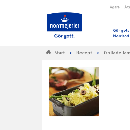
Ägare
Åte
Till N
Gör gott 
Norrland
Start
Recept
Grillade la