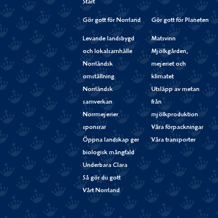
Start
Gör gott för Norrland
Gör gott för Planeten
Levande landsbygd
Matsvinn
och lokalsamhälle
Mjölkgården,
Norrländsk
mejeriet och
omställning
klimatet
Norrländsk
Utsläpp av metan
samverkan
från
Norrmejerier
mjölkproduktion
sponsrar
Våra förpackningar
Öppna landskap ger
Våra transporter
biologisk mångfald
Underbara Clara
Så gör du gott
Vårt Norrland