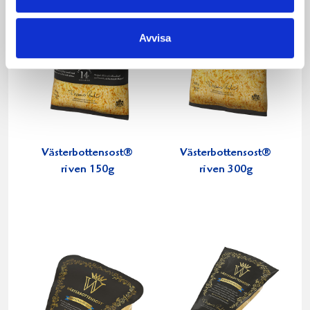
Avvisa
Västerbottensost®
Västerbottensost®
riven 150g
riven 300g