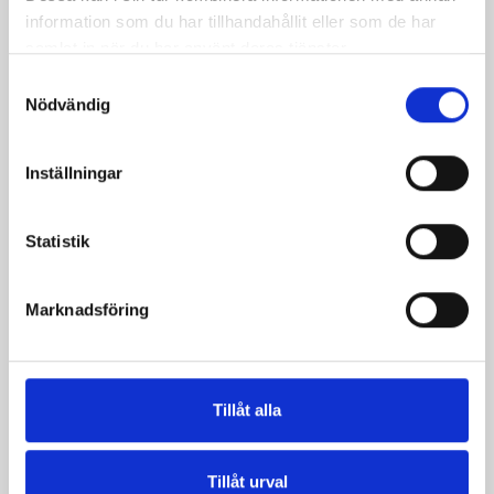
information som du har tillhandahållit eller som de har
samlat in när du har använt deras tjänster.
Samtyckesval
Nödvändig
Inställningar
Statistik
Marknadsföring
Vispgrädde 40%
Västerbottensost®
1 liter
450g
Tillåt alla
Tillåt urval