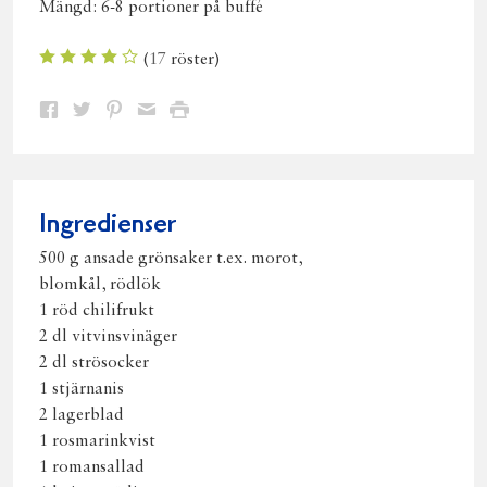
Mängd:
6-8 portioner på buffé
(
17
röster)
Dela
Dela
Dela
Dela
Skriv
på
på
på
via
ut
Facebook
Twitter
Pinterest
e-
post
Ingredienser
500 g ansade grönsaker t.ex. morot,
blomkål, rödlök
1 röd chilifrukt
2 dl vitvinsvinäger
2 dl strösocker
1 stjärnanis
2 lagerblad
1 rosmarinkvist
1 romansallad