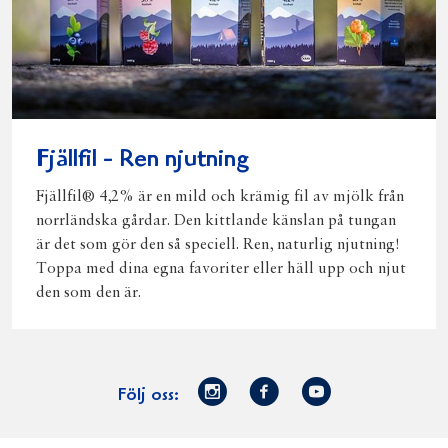
Fjällfil - Ren njutning
Fjällfil® 4,2% är en mild och krämig fil av mjölk från
norrländska gårdar. Den kittlande känslan på tungan
är det som gör den så speciell. Ren, naturlig njutning!
Toppa med dina egna favoriter eller häll upp och njut
den som den är.
Norrmejerier
Facebook
Youtube
Följ oss:
på