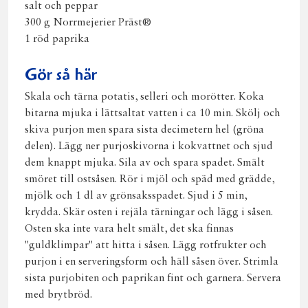
salt och peppar
300 g Norrmejerier Präst®
1 röd paprika
Gör så här
Skala och tärna potatis, selleri och morötter. Koka
bitarna mjuka i lättsaltat vatten i ca 10 min. Skölj och
skiva purjon men spara sista decimetern hel (gröna
delen). Lägg ner purjoskivorna i kokvattnet och sjud
dem knappt mjuka. Sila av och spara spadet. Smält
smöret till ostsåsen. Rör i mjöl och späd med grädde,
mjölk och 1 dl av grönsaksspadet. Sjud i 5 min,
krydda. Skär osten i rejäla tärningar och lägg i såsen.
Osten ska inte vara helt smält, det ska finnas
"guldklimpar" att hitta i såsen. Lägg rotfrukter och
purjon i en serveringsform och häll såsen över. Strimla
sista purjobiten och paprikan fint och garnera. Servera
med brytbröd.