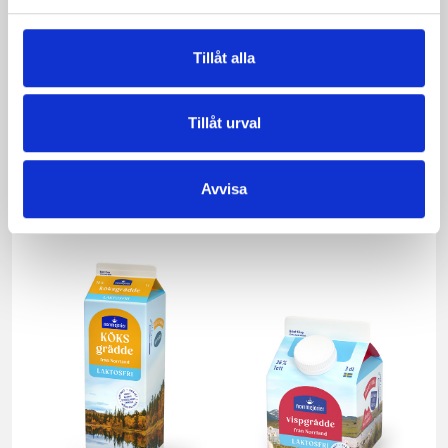
Tillåt alla
Tillåt urval
Vispgrädden Eko
Smör Eko
40% KRAV 1 liter
normalsaltat
KRAV 500g
Avvisa