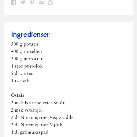
Dela
Dela
Dela
Dela
Skriv
på
på
på
via
ut
Facebook
Twitter
Pinterest
e-
post
Ingredienser
500 g potatis
400 g rotselleri
200 g morötter
1 stor purjolök
5 dl vatten
1 tsk salt
Ostsås:
2 msk Norrmejerier Smör
2 msk vetemjöl
2 dl Norrmejerier Vispgrädde
2 dl Norrmejerier Mjölk
1 dl grönsaksspad