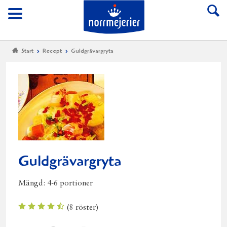
Till Norrmejerier start
Meny
Start
Recept
Guldgrävargryta
Guldgrävargryta
Mängd:
4-6 portioner
(
8
röster)