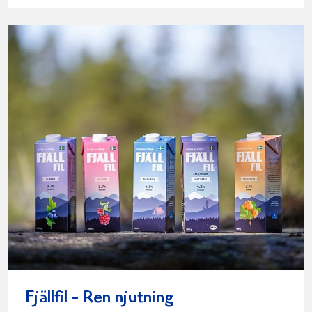
Fjällfil - Ren njutning