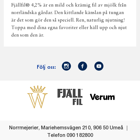
Fjällfil® 4,2% är en mild och krämig fil av mjölk från
norrländska gårdar. Den kittlande känslan på tungan
är det som gör den så speciell. Ren, naturlig njutning!
Toppa med dina egna favoriter eller häll upp och njut
den som den är.
Norrmejerier
Facebook
Youtube
Följ oss:
på
Instagram
Västerbottensost
Fjällfil
Verum
Start
Gör gott för
Gör gott för
Norrländska
Våra
Goda 
Norrland
Planeten
mjölkbönder
goda
Fisk
produkter
Levande
Matsvinn
Betessläpp
Fläskf
Norrmejerier
,
Mariehemsvägen 210
,
906 50
Umeå
landsbygd
Mjölkgården,
Dina
Kyckl
Telefon
090 182800
och
mejeriet och
norrländska