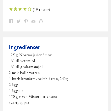
(
19
röster)
Dela
Dela
Dela
Dela
Skriv
på
på
på
via
ut
Facebook
Twitter
Pinterest
e-
post
Ingredienser
125 g Norrmejerier Smör
1½ dl vetemjöl
1½ dl grahamsmjöl
2 msk kallt vatten
1 burk kronärtskockshjärtan, 240g
2 ägg
1 äggula
150 g riven Västerbottensost
svartpeppar