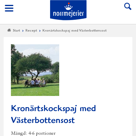
Till Norrmejerier start
Meny
Start
Recept
Kronärtskockspaj med Västerbottensost
Kronärtskockspaj med
Västerbottensost
Mängd:
4-6 portioner