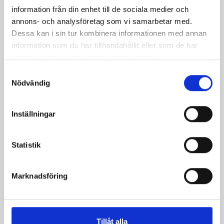
information från din enhet till de sociala medier och
Smör Eko
Köksgrädde
annons- och analysföretag som vi samarbetar med.
normalsaltat
Laktosfri 30% 1
Dessa kan i sin tur kombinera informationen med annan
KRAV 500g
liter
information som du har tillhandahållit eller som de har
samlat in när du har använt deras tjänster.
Samtyckesval
Nödvändig
Inställningar
Statistik
Marknadsföring
Vispgrädde 40%
Västerbottensost®
Tillåt alla