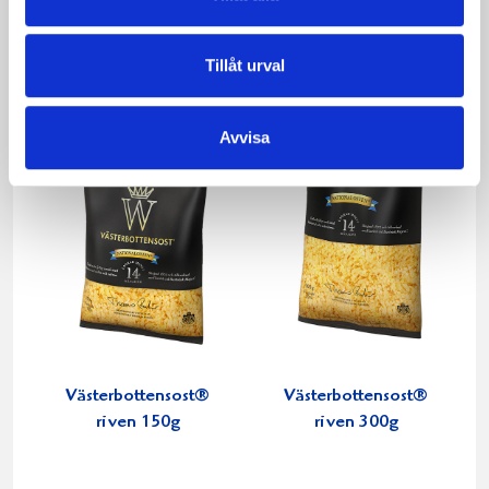
1 liter
450g
Tillåt urval
Avvisa
Västerbottensost®
Västerbottensost®
riven 150g
riven 300g