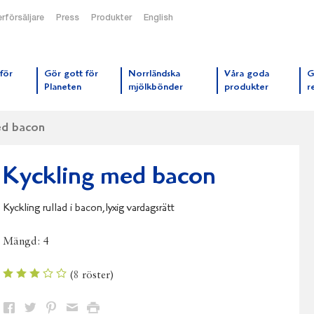
rförsäljare
Press
Produkter
English
orrmejerier startsida
för
Gör gott för
Norrländska
Våra goda
G
Planeten
mjölkbönder
produkter
r
ed bacon
Kyckling med bacon
Kyckling rullad i bacon,lyxig vardagsrätt
Mängd:
4
(
8
röster)
Dela
Dela
Dela
Dela
Skriv