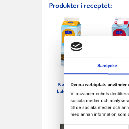
Produkter i receptet:
Samtycke
Denna webbplats använder 
Köksgrädde
Vispgräd
Laktosfri 30%
40% 1 lit
Vi använder enhetsidentifierar
1 liter
sociala medier och analysera 
till de sociala medier och a
med annan information som du 
Samtyckesval