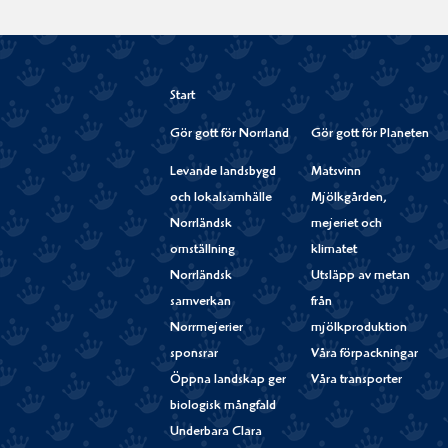
Start
Gör gott för Norrland
Gör gott för Planeten
Levande landsbygd
Matsvinn
och lokalsamhälle
Mjölkgården,
Norrländsk
mejeriet och
omställning
klimatet
Norrländsk
Utsläpp av metan
samverkan
från
Norrmejerier
mjölkproduktion
sponsrar
Våra förpackningar
Öppna landskap ger
Våra transporter
biologisk mångfald
Underbara Clara