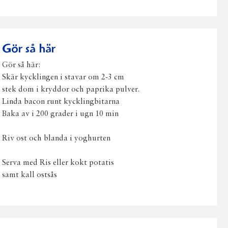
på
på
på
via
ut
Facebook
Twitter
Pinterest
e-
post
Gör så här
Gör så här:
Skär kycklingen i stavar om 2-3 cm
stek dom i kryddor och paprika pulver.
Linda bacon runt kycklingbitarna
Baka av i 200 grader i ugn 10 min
Riv ost och blanda i yoghurten
Serva med Ris eller kokt potatis
samt kall ostsås