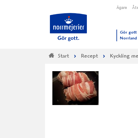
Ägare
Åte
Till N
Gör gott 
Norrland
Start
Recept
Kyckling m