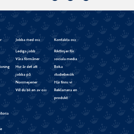
på
Instagram
r
Jobba med oss
Kontakta oss
Lediga jobb
Riktlinjer för
Våra förmåner
sociala media
isning
Hur är det att
Boka
jobba på
studiebesök
Norrmejerier
Här finns vi
Vill du bli en av oss
Reklamera en
produkt
storia
de