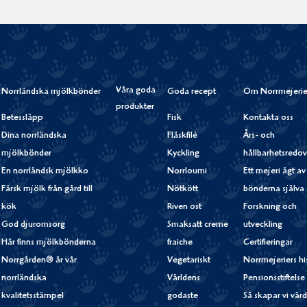
Våra goda
Norrländska mjölkbönder
Goda recept
Om Norrmejerie
produkter
Betessläpp
Fisk
Kontakta oss
Dina norrländska
Fläskfilé
Års- och
mjölkbönder
Kyckling
hållbarhetsredov
En norrländsk mjölkko
Norrloumi
Ett mejeri ägt av
Färsk mjölk från gård till
Nötkött
bönderna själva
kök
Riven ost
Forskning och
God djuromsorg
Smaksatt creme
utveckling
Här finns mjölkbönderna
fraiche
Certifieringar
Norrgården® är vår
Vegetariskt
Norrmejeriers hi
norrländska
Världens
Pensionsstiftelse
kvalitetsstämpel
godaste
Så skapar vi vär