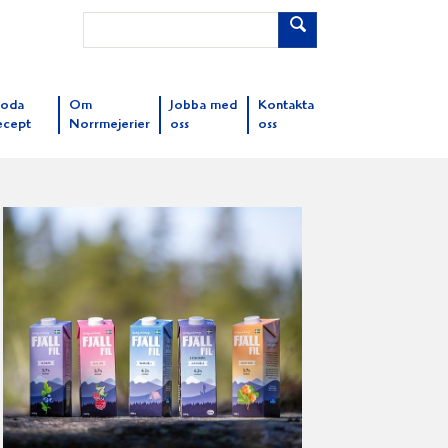
oda
Om
Jobba med
Kontakta
ecept
Norrmejerier
oss
oss