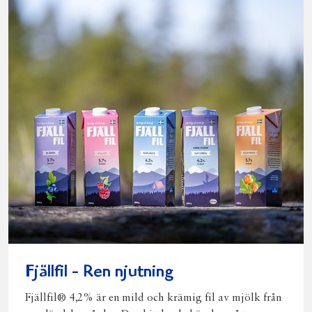
Fjällfil - Ren njutning
Fjällfil® 4,2% är en mild och krämig fil av mjölk från