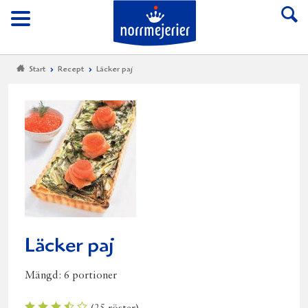
Till Norrmejerier start
Meny
Start
Recept
Läcker paj
Läcker paj
Mängd:
6 portioner