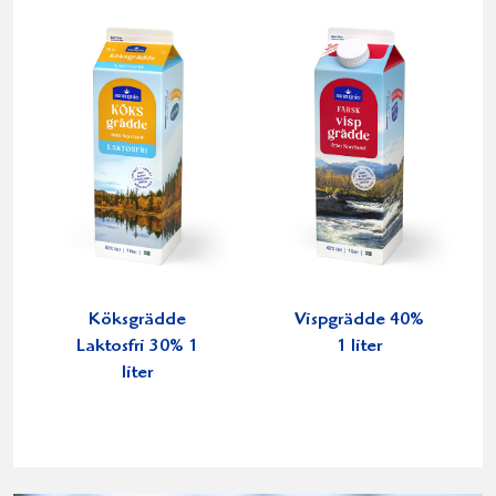
Köksgrädde
Vispgrädde 40%
Laktosfri 30% 1
1 liter
liter