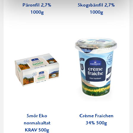
Päronfil 2,7%
Skogsbärsfil 2,7%
1000g
1000g
Smör Eko
Crème Fraichen
normalsaltat
34% 500g
KRAV 500g