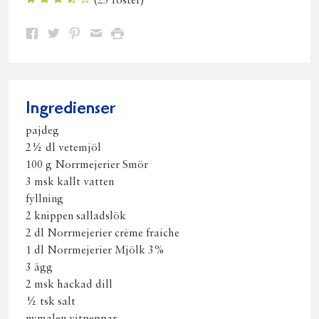
(
25
röster)
Dela
Dela
Dela
Dela
Skriv
på
på
på
via
ut
Facebook
Twitter
Pinterest
e-
post
Ingredienser
pajdeg
2½ dl vetemjöl
100 g Norrmejerier Smör
3 msk kallt vatten
fyllning
2 knippen salladslök
2 dl Norrmejerier crème fraiche
1 dl Norrmejerier Mjölk 3%
3 ägg
2 msk hackad dill
½ tsk salt