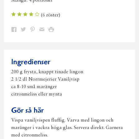
Mängd:
4 portioner
(
6
röster)
Dela
Dela
Dela
Dela
Skriv
på
på
på
via
ut
Facebook
Twitter
Pinterest
e-
post
Ingredienser
200 g frysta, knappt tinade lingon
2 1/2 dl Norrmejerier Vaniljvisp
ca 8-10 små maränger
citronmeliss eller mynta
Gör så här
Vispa vaniljvispen fluffig. Varva med lingon och
maränger i vackra höga glas. Servera direkt. Garnera
med citronmeliss.