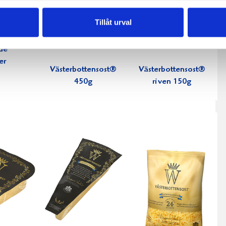
Tillåt urval
de
er
Västerbottensost®
Västerbottensost®
450g
riven 150g