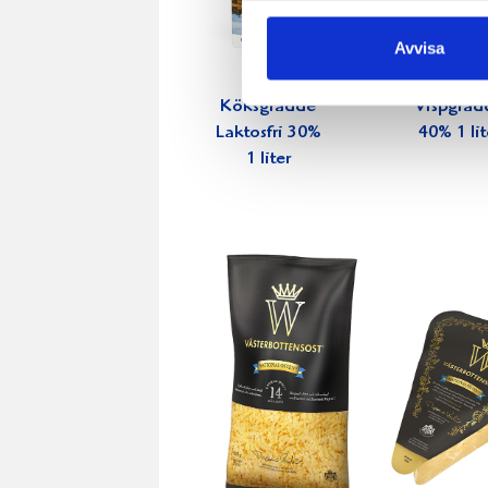
Avvisa
Köksgrädde
Vispgräd
Laktosfri 30%
40% 1 lit
1 liter