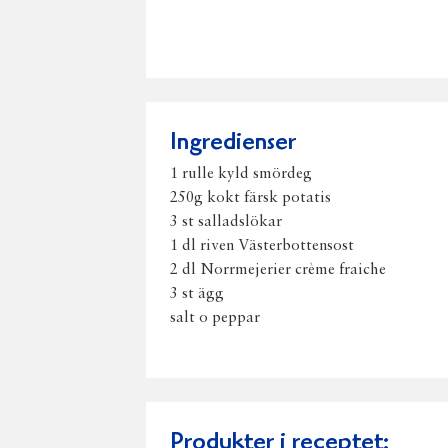
Ingredienser
1 rulle kyld smördeg
250g kokt färsk potatis
3 st salladslökar
1 dl riven Västerbottensost
2 dl Norrmejerier crème fraiche
3 st ägg
salt o peppar
Produkter i receptet: