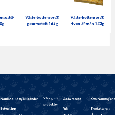
ensost®
Västerbottensost®
Västerbottensost®
50g
gourmetbit 165g
riven 24mån 120g
Våra goda
Norrländska mjölkbönder
Goda recept
Om Norrmejerie
produkter
Betessläpp
Fisk
Kontakta oss