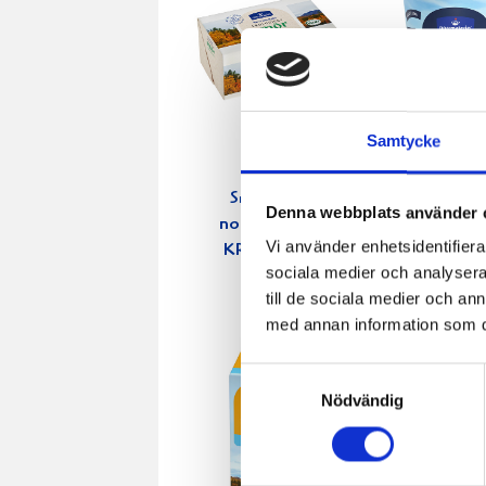
Samtycke
Smör Eko
Crème
Denna webbplats använder 
normalsaltat
Fraichen 
Vi använder enhetsidentifierar
KRAV 500g
500g
sociala medier och analysera 
till de sociala medier och a
med annan information som du 
Samtyckesval
Nödvändig