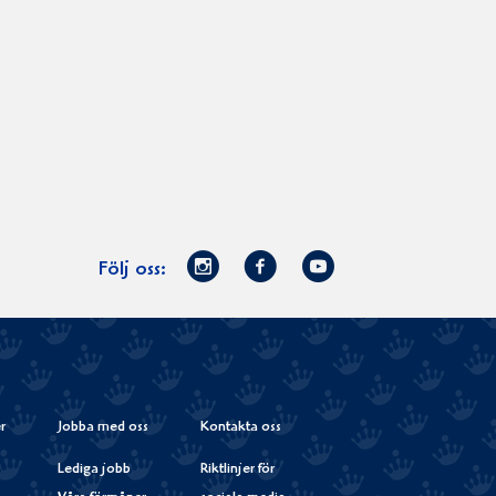
Norrmejerier
Facebook
Youtube
Följ oss:
på
Instagram
r
Jobba med oss
Kontakta oss
Lediga jobb
Riktlinjer för