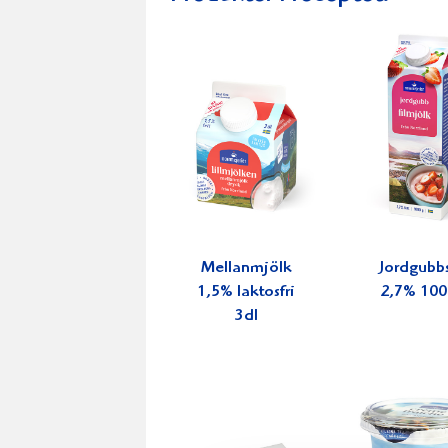
Mellanmjölk
Jordgubbs
1,5% laktosfri
2,7% 100
3dl