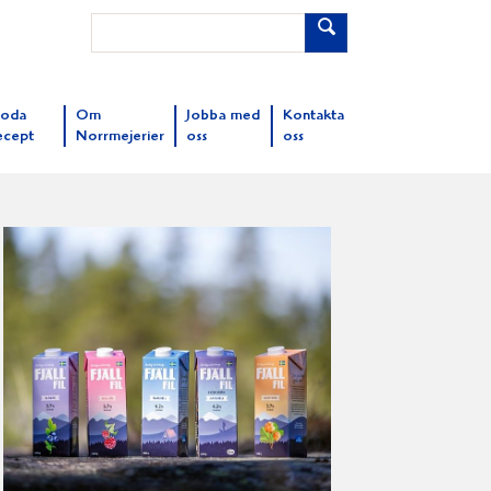
oda
Om
Jobba med
Kontakta
ecept
Norrmejerier
oss
oss