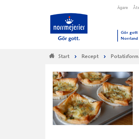
Ägare
Åte
Till N
Gör gott 
Norrland
Start
Recept
Potatisform