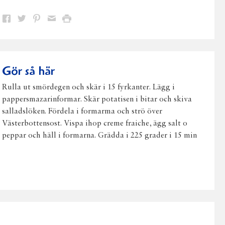
Dela
Dela
Dela
Dela
Skriv
på
på
på
via
ut
Facebook
Twitter
Pinterest
e-
post
Gör så här
Rulla ut smördegen och skär i 15 fyrkanter. Lägg i
pappersmazarinformar. Skär potatisen i bitar och skiva
salladslöken. Fördela i formarma och strö över
Västerbottensost. Vispa ihop creme fraiche, ägg salt o
peppar och häll i formarna. Grädda i 225 grader i 15 min