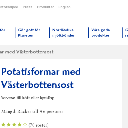
rförsäljare
Press
Produkter
English
orrmejerier startsida
för
Gör gott för
Norrländska
Våra goda
G
Planeten
mjölkbönder
produkter
r
ar med Västerbottensost
Potatisformar med
Västerbottensost
Serveras till kött eller kyckling
Mängd:
Räcker till 4-6 personer
(
70
röster)