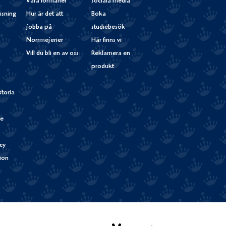
Våra förmåner
sociala media
isning
Hur är det att
Boka
jobba på
studiebesök
Norrmejerier
Här finns vi
Vill du bli en av oss
Reklamera en
produkt
storia
de
cy
tion
Verum