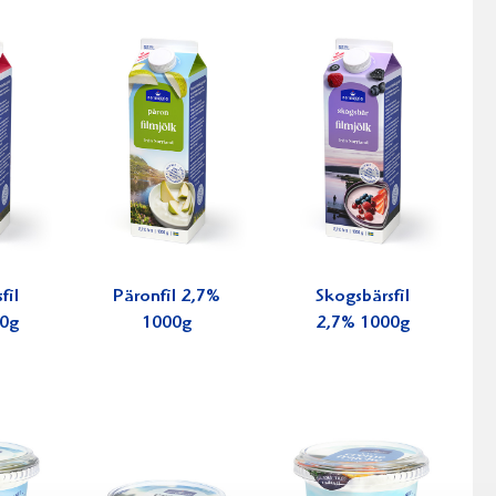
fil
Päronfil 2,7%
Skogsbärsfil
0g
1000g
2,7% 1000g