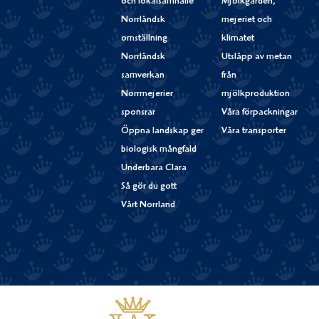
och lokalsamhälle
Mjölkgården,
Norrländsk
mejeriet och
omställning
klimatet
Norrländsk
Utsläpp av metan
samverkan
från
Norrmejerier
mjölkproduktion
sponsrar
Våra förpackningar
Öppna landskap ger
Våra transporter
biologisk mångfald
Underbara Clara
Så gör du gott
Vårt Norrland
Västerbottensost