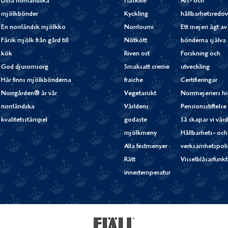
Dina norrländska
Fläskfilé
Års- och
mjölkbönder
Kyckling
hållbarhetsredov
En norrländsk mjölkko
Norrloumi
Ett mejeri ägt av
Färsk mjölk från gård till
Nötkött
bönderna själva
kök
Riven ost
Forskning och
God djuromsorg
Smaksatt creme
utveckling
Här finns mjölkbönderna
fraiche
Certifieringar
Norrgården® är vår
Vegetariskt
Norrmejeriers hi
norrländska
Världens
Pensionsstiftelse
kvalitetsstämpel
godaste
Så skapar vi vär
mjölkmeny
Hållbarhets- och
Alla festmenyer
verksamhetspoli
Rätt
Visselblåsarfunk
innertemperatur
Fjällfil