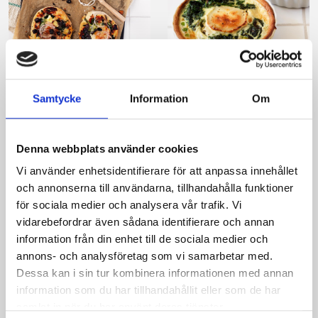
Pizza med grönkål
Tarteletter med
och oliver
spenat och getost
Samtycke
Information
Om
Denna webbplats använder cookies
Vi använder enhetsidentifierare för att anpassa innehållet
och annonserna till användarna, tillhandahålla funktioner
för sociala medier och analysera vår trafik. Vi
vidarebefordrar även sådana identifierare och annan
information från din enhet till de sociala medier och
annons- och analysföretag som vi samarbetar med.
Dessa kan i sin tur kombinera informationen med annan
information som du har tillhandahållit eller som de har
Couscoussallad med
samlat in när du har använt deras tjänster.
saffransdressing