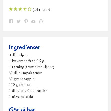
(
24
röster)
Dela
Dela
Dela
Dela
Skriv
på
på
på
via
ut
Facebook
Twitter
Pinterest
e-
post
Ingredienser
4 dl bulgur
1 kuvert saffran 0.5 g
1 tärning grönsaksbuljong
½ dl pumpakärnor
½ granatäpple
150 g fetaost
1 dl Lätt crème fraiche
1 näve ruccola
Gör så här