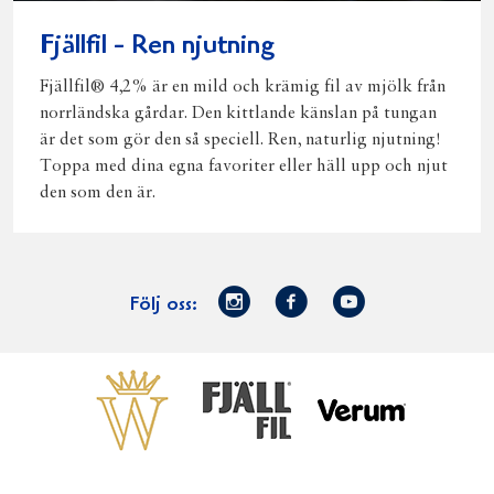
Fjällfil - Ren njutning
Fjällfil® 4,2% är en mild och krämig fil av mjölk från
norrländska gårdar. Den kittlande känslan på tungan
är det som gör den så speciell. Ren, naturlig njutning!
Toppa med dina egna favoriter eller häll upp och njut
den som den är.
Norrmejerier
Facebook
Youtube
Följ oss:
på
Instagram
Västerbottensost
Fjällfil
Verum
Start
Gör gott för
Gör gott för
Norrländska
Våra
Goda 
Norrland
Planeten
mjölkbönder
goda
Fisk
produkter