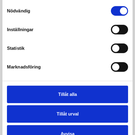
Samtyckesval
Nödvändig
Inställningar
Produkter i receptet:
Statistik
Marknadsföring
Tillåt alla
Tillåt urval
Avvisa