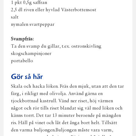
1 pkt 0,5g saffran
2,5 dl riven eller hyvlad Västerbottensost
salt
nymalen svartpeppar
Svampfräs:
Ta den svamp du gillar, t.ex. ostronskivling
skogschampinjoner
portabello
Gör så här
Skala och hacka löken. Fräs den mjuk, utan att den tar
färg, i rikligt med olivolja. Använd gärna en
tjockbottnad kastrull. Vänd ner riset, höj värmen
något och rör tills riset blandat sig väl med löken och
känns torrt. Det tar 13 minuter beroende på mängden
ris. Häll på vinet och låt det ånga bort helt. Tillsätt
den varma buljongen.Buljongen måste vara varm,