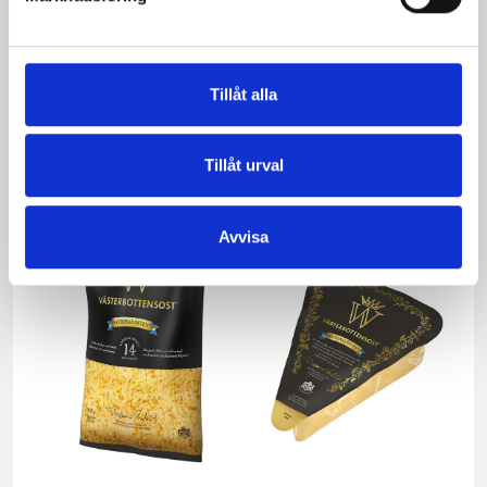
Tillåt alla
Västerbottensost®
Västerbottensost®
450g
riven 150g
Tillåt urval
Avvisa