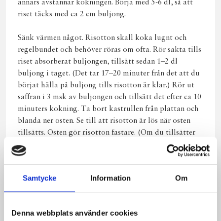
annars avstannar kokningen. Börja med 5-6 dl, så att
riset täcks med ca 2 cm buljong.
Sänk värmen något. Risotton skall koka lugnt och
regelbundet och behöver röras om ofta. Rör sakta tills
riset absorberat buljongen, tillsätt sedan 1–2 dl
buljong i taget. (Det tar 17–20 minuter från det att du
börjat hälla på buljong tills risotton är klar.) Rör ut
saffran i 3 msk av buljongen och tillsätt det efter ca 10
minuters kokning. Ta bort kastrullen från plattan och
blanda ner osten. Se till att risotton är lös när osten
tillsätts. Osten gör risotton fastare. (Om du tillsätter
ett par matskeda god olivolja tillsammans med osten
får du ännu bättre krämighet).
Samtycke
Information
Om
Smaka av försiktigt med salt och nymalen
svartpeppar.
Denna webbplats använder cookies
Hacka svampen i lagom stora bitar, fräs snabbt i smör