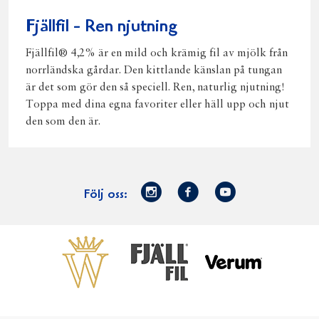
Fjällfil - Ren njutning
Fjällfil® 4,2% är en mild och krämig fil av mjölk från
norrländska gårdar. Den kittlande känslan på tungan
är det som gör den så speciell. Ren, naturlig njutning!
Toppa med dina egna favoriter eller häll upp och njut
den som den är.
Norrmejerier
Facebook
Youtube
Följ oss:
på
Instagram
Västerbottensost
Fjällfil
Verum
Start
Gör gott för
Gör gott för
Norrländska
Våra
Goda 
Norrland
Planeten
mjölkbönder
goda
Fisk
produkter