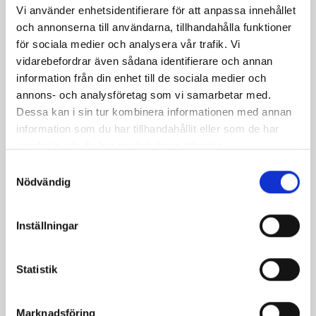
och olivolja. Krydda med salt och svartpeppar. Precis
Vi använder enhetsidentifierare för att anpassa innehållet
innan servering - släng i bladpersilja och rör om.
och annonserna till användarna, tillhandahålla funktioner
för sociala medier och analysera vår trafik. Vi
Toppa hela rätten med riven eller hyvlad
vidarebefordrar även sådana identifierare och annan
västerbottensost.
information från din enhet till de sociala medier och
annons- och analysföretag som vi samarbetar med.
Dessa kan i sin tur kombinera informationen med annan
information som du har tillhandahållit eller som de har
samlat in när du har använt deras tjänster.
Produkter i receptet:
Samtyckesval
Nödvändig
Inställningar
Statistik
Marknadsföring