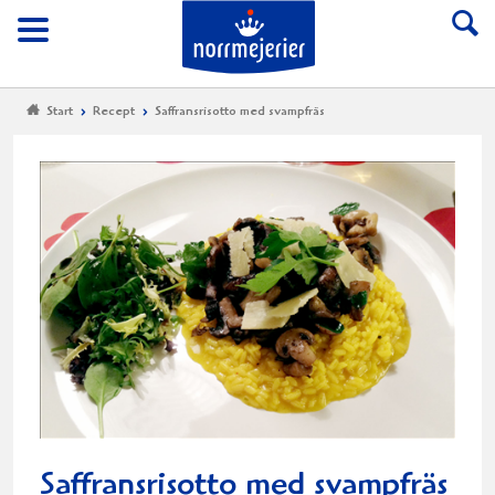
Till Norrmejerier start
Meny
Start
Recept
Saffransrisotto med svampfräs
Saffransrisotto med svampfräs