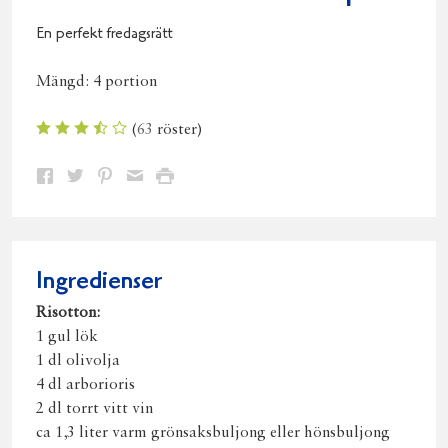
En perfekt fredagsrätt
Mängd:
4 portion
(
63
röster)
Dela
Dela
Dela
Dela
Skriv
på
på
på
via
ut
Facebook
Twitter
Pinterest
e-
post
Ingredienser
Risotton:
1 gul lök
1 dl olivolja
4 dl arborioris
2 dl torrt vitt vin
ca 1,3 liter varm grönsaksbuljong eller hönsbuljong