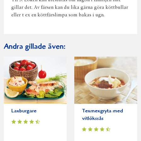
TIPS! Löken kan uteslutas om någon i familjen inte
gillar det. Av färsen kan du lika gärna göra köttbullar
eller t ex en köttfärslimpa som bakas i ugn.
Andra gillade även:
Laxburgare
Texmexgryta med
vitlökssås