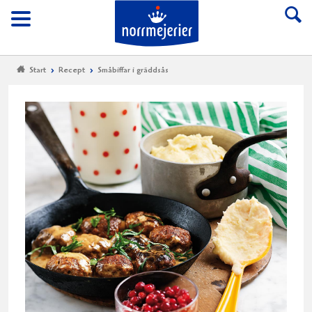
Till Norrmejerier start
Meny
Start
Recept
Småbiffar i gräddsås