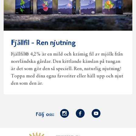
Fjällfil - Ren njutning
Fjällfil® 4,2% är en mild och krämig fil av mjölk från
norrländska gårdar. Den kittlande känslan på tungan
är det som gör den så speciell. Ren, naturlig njutning!
Toppa med dina egna favoriter eller häll upp och njut
den som den är.
Norrmejerier
Facebook
Youtube
Följ oss:
på
Instagram
Västerbottensost
Fjällfil
Verum