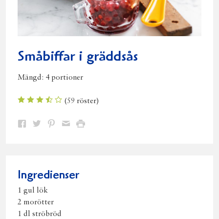
Småbiffar i gräddsås
Mängd:
4 portioner
(
59
röster)
Dela
Dela
Dela
Dela
Skriv
på
på
på
via
ut
Facebook
Twitter
Pinterest
e-
post
Ingredienser
1 gul lök
2 morötter
1 dl ströbröd