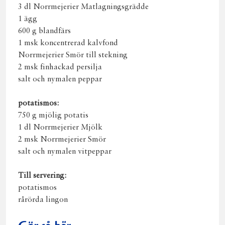
3 dl Norrmejerier Matlagningsgrädde
1 ägg
600 g blandfärs
1 msk koncentrerad kalvfond
Norrmejerier Smör till stekning
2 msk finhackad persilja
salt och nymalen peppar
potatismos:
750 g mjölig potatis
1 dl Norrmejerier Mjölk
2 msk Norrmejerier Smör
salt och nymalen vitpeppar
Till servering:
potatismos
rårörda lingon