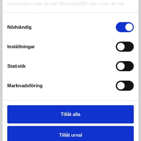
information som du har tillhandahållit eller som de har
samlat in när du har använt deras tjänster.
Samtyckesval
Nödvändig
Inställningar
Statistik
Marknadsföring
Mjölk 3% 1 liter
Jordgubbsfil 2,7%
1000g
Tillåt alla
Tillåt urval