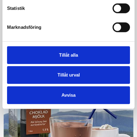
Statistik
Bäst i test: Norrmejeriers laktosfria
Marknadsföring
mjölk
Vi kan stolt konstatera att vår laktosfria Mellanmjölk
är bäst i smaktest när norrlänningarna sagt sitt. Fler än
Tillåt alla
200 norrlänningar fick deltog vid provsmakningen. Vår
produkt vann testet.
Tillåt urval
Läs mer
Avvisa