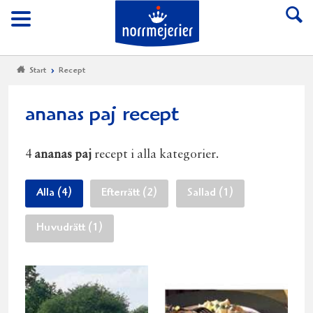
Till Norrmejerier start
Meny
Start
Recept
ananas paj recept
4
ananas paj
recept i alla kategorier.
Alla (4)
Efterrätt (2)
Sallad (1)
Huvudrätt (1)