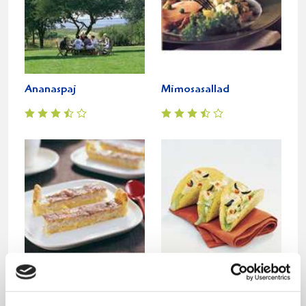
Ananaspaj
Mimosasallad
Kaneldoftande
Kycklingröra med
bananpaj
ananas och curry