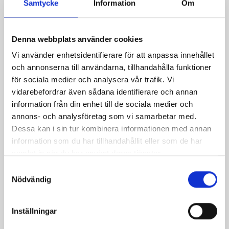
Samtycke
Information
Om
Relaterade recept:
Denna webbplats använder cookies
ananas
paj
Vi använder enhetsidentifierare för att anpassa innehållet
och annonserna till användarna, tillhandahålla funktioner
Dela
Dela
Dela
Dela
Skriv
för sociala medier och analysera vår trafik. Vi
på
på
på
via
ut
vidarebefordrar även sådana identifierare och annan
Facebook
Twitter
Pinterest
e-
information från din enhet till de sociala medier och
annons- och analysföretag som vi samarbetar med.
post
Dessa kan i sin tur kombinera informationen med annan
information som du har tillhandahållit eller som de har
samlat in när du har använt deras tjänster.
Samtyckesval
Nödvändig
Inställningar