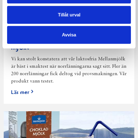
Tillåt urval
Avvisa
Bäst i test: Norrmejeriers laktosfria
mjölk
Vi kan stolt konstatera att vår laktosfria Mellanmjölk
är bäst i smaktest när norrlänningarna sagt sitt. Fler än
200 norrlänningar fick deltog vid provsmakningen. Vår
produkt vann testet.
Läs mer