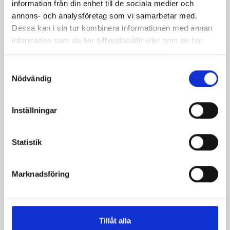
information från din enhet till de sociala medier och
annons- och analysföretag som vi samarbetar med.
Relaterade recept:
Dessa kan i sin tur kombinera informationen med annan
dippsåser
dip
dippsås
information som du har tillhandahållit eller som de har
pepparkakor dipp
samlat in när du har använt deras tjänster.
dippsås klyftpotatis
dipp på västerbottensost
Samtyckesval
Nödvändig
grönsaksfat med dippsåser
Dela
Dela
Dela
Dela
Skriv
Inställningar
på
på
på
via
ut
Facebook
Twitter
Pinterest
e-
Statistik
post
Marknadsföring
Tillåt alla