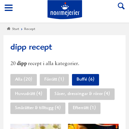
Till Norrmejerier start
Meny
Start
Recept
dipp recept
20
dipp
recept i alla kategorier.
Alla (20)
Förrätt (1)
Buffé (6)
Huvudrätt (4)
Såser, dressingar & röror (4)
Smårätter & tilltugg (4)
Efterrätt (1)