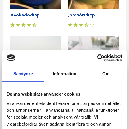
Avokadodipp
Jordnötsdipp
Samtycke
Information
Om
Tonfiskdipp
Fyllda färsspett med
Denna webbplats använder cookies
Västerbottensost, bacon
Vi använder enhetsidentifierare för att anpassa innehållet
och
och annonserna till användarna, tillhandahålla funktioner
koriander-/kummindippa
för sociala medier och analysera vår trafik. Vi
vidarebefordrar även sådana identifierare och annan