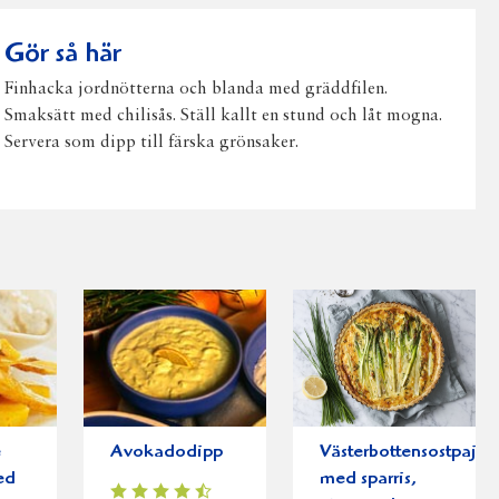
post
Gör så här
Finhacka jordnötterna och blanda med gräddfilen.
Smaksätt med chilisås. Ställ kallt en stund och låt mogna.
Servera som dipp till färska grönsaker.
e
Avokadodipp
Västerbottensostpaj
ed
med sparris,