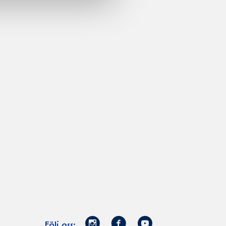
Norrmejerier
Facebook
Youtube
Följ oss: