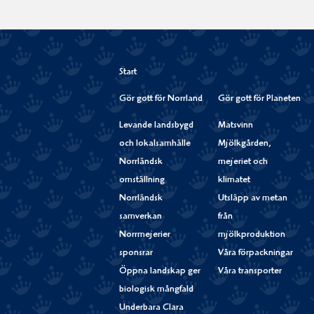
Start
Gör gott för Norrland
Gör gott för Planeten
Levande landsbygd
Matsvinn
och lokalsamhälle
Mjölkgården,
Norrländsk
mejeriet och
omställning
klimatet
Norrländsk
Utsläpp av metan
samverkan
från
Norrmejerier
mjölkproduktion
sponsrar
Våra förpackningar
Öppna landskap ger
Våra transporter
biologisk mångfald
Underbara Clara