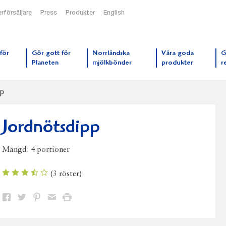
rförsäljare
Press
Produkter
English
orrmejerier startsida
för
Gör gott för
Norrländska
Våra goda
G
Planeten
mjölkbönder
produkter
r
pp
Jordnötsdipp
Mängd:
4 portioner
(
3
röster)
Dela
Dela
Dela
Dela
Skriv
på
på
på
via
ut
Facebook
Twitter
Pinterest
e-