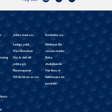
på
Instagram
r
Jobba med oss
Kontakta oss
Lediga jobb
Riktlinjer för
Våra förmåner
sociala media
isning
Hur är det att
Boka
jobba på
studiebesök
Norrmejerier
Här finns vi
Vill du bli en av oss
Reklamera en
produkt
storia
de