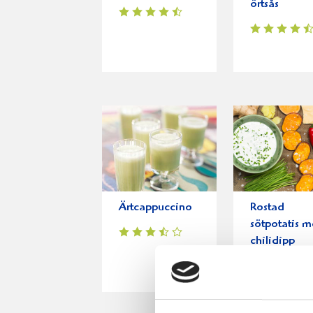
örtsås
Ärtcappuccino
Rostad
sötpotatis 
chilidipp