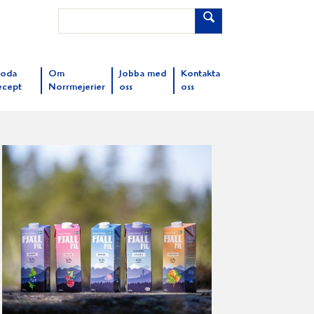
oda
Om
Jobba med
Kontakta
ecept
Norrmejerier
oss
oss