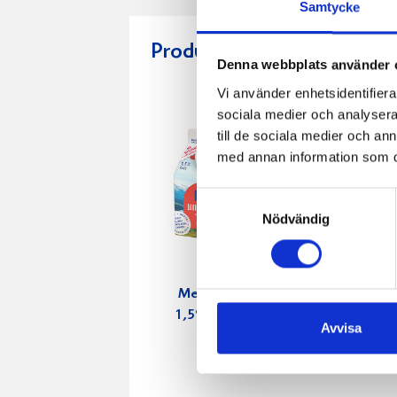
Samtycke
Produkter i receptet:
Denna webbplats använder 
Vi använder enhetsidentifierar
sociala medier och analysera 
till de sociala medier och a
med annan information som du 
Samtyckesval
Nödvändig
Mellanmjölk
Jordgubbs
1,5% laktosfri
2,7% 100
Avvisa
3dl