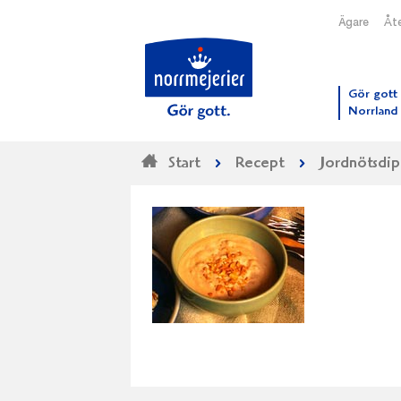
Ägare
Åte
Till N
Gör gott 
Norrland
Start
Recept
Jordnötsdi