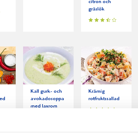
citron och
gräslök
Kall gurk- och
Krämig
med
avokadosoppa
rotfruktssallad
med laxrom