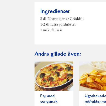
Ingredienser
2 dl Norrmejerier Gräddfil
1/2 dl salta jordnötter
1 msk chilisås
Andra gillade även:
Paj med
Ugnsbakad
currysmak
rotfrukter m