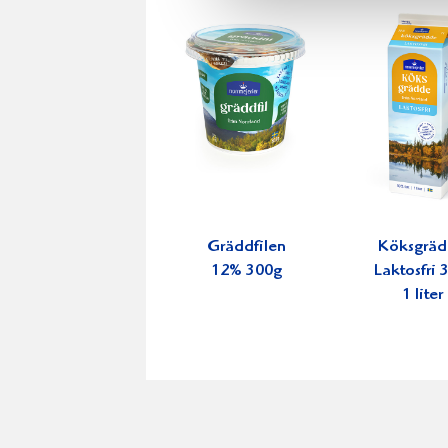
Gräddfilen
Köksgrä
12% 300g
Laktosfri
1 liter