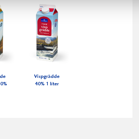
dde
Vispgrädde
 30%
40% 1 liter