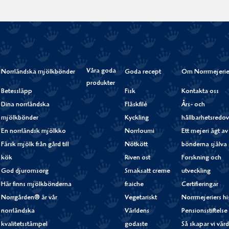
Våra goda
Norrländska mjölkbönder
Goda recept
Om Norrmejerie
produkter
Betessläpp
Fisk
Kontakta oss
Dina norrländska
Fläskfilé
Års- och
mjölkbönder
Kyckling
hållbarhetsredov
En norrländsk mjölkko
Norrloumi
Ett mejeri ägt av
Färsk mjölk från gård till
Nötkött
bönderna själva
kök
Riven ost
Forskning och
God djuromsorg
Smaksatt creme
utveckling
Här finns mjölkbönderna
fraiche
Certifieringar
Norrgården® är vår
Vegetariskt
Norrmejeriers hi
norrländska
Världens
Pensionsstiftelse
kvalitetsstämpel
godaste
Så skapar vi vär