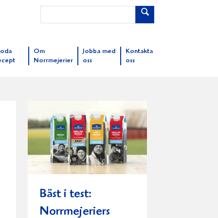
oda
Om
Jobba med
Kontakta
ecept
Norrmejerier
oss
oss
Bäst i test:
Norrmejeriers