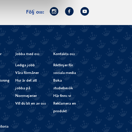
Norrmejerier
Facebook
Youtube
Följ oss:
på
Instagram
r
Jobba med oss
Kontakta oss
Lediga jobb
Riktlinjer för
Våra förmåner
sociala media
isning
Hur är det att
Boka
jobba på
studiebesök
Norrmejerier
Här finns vi
Vill du bli en av oss
Reklamera en
produkt
storia