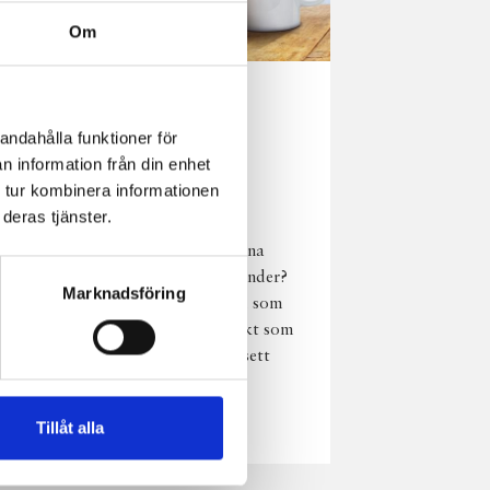
Om
Norrländsk
andahålla funktioner för
njutning i alla
n information från din enhet
väder
 tur kombinera informationen
deras tjänster.
Har du provat
chokladmjölk från dina
norrländska mjölkbönder?
Marknadsföring
Den är lika god varm som
kall och passar perfekt som
vardagsnjutning oavsett
väder, året om.
Läs mer
Tillåt alla