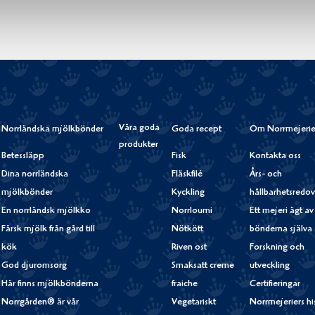
Våra goda
Norrländska mjölkbönder
Goda recept
Om Norrmejerie
produkter
Betessläpp
Fisk
Kontakta oss
Dina norrländska
Fläskfilé
Års- och
mjölkbönder
Kyckling
hållbarhetsredov
En norrländsk mjölkko
Norrloumi
Ett mejeri ägt av
Färsk mjölk från gård till
Nötkött
bönderna själva
kök
Riven ost
Forskning och
God djuromsorg
Smaksatt creme
utveckling
Här finns mjölkbönderna
fraiche
Certifieringar
Norrgården® är vår
Vegetariskt
Norrmejeriers hi