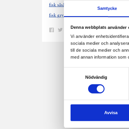
fiskså
fisk såså
fiskgratä
fisk dill
Samtycke
mandelfis
fisk gryta
fiskplanka
Denna webbplats använder 
Dela
Dela
Dela
Dela
Skriv
Vi använder enhetsidentifierar
på
på
på
via
ut
sociala medier och analysera 
Facebook
Twitter
Pinterest
e-
till de sociala medier och a
post
med annan information som du 
Samtyckesval
Nödvändig
Avvisa