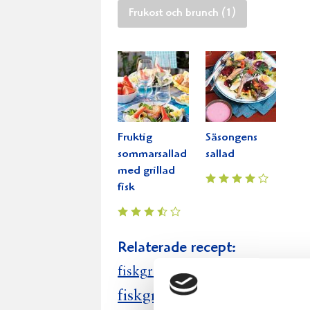
Frukost och brunch (1)
Fruktig
Säsongens
sommarsallad
sallad
med grillad
fisk
Relaterade recept:
fisksås
fiskgra
tonfis
lutfisk
fiskgrat
fiskfile
fiskrätt
festfi