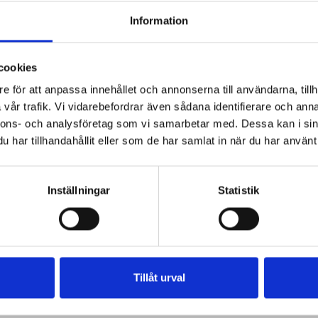
ser
fiskspett
kokt fisk
rökt fisk
fisksoppa
fiskgryta
Information
k
snabb fisk
fisk torsk
fisksoppor
fiskgrytor
cookies
e för att anpassa innehållet och annonserna till användarna, tillh
vår trafik. Vi vidarebefordrar även sådana identifierare och anna
nnons- och analysföretag som vi samarbetar med. Dessa kan i sin
har tillhandahållit eller som de har samlat in när du har använt 
Inställningar
Statistik
Tillåt urval