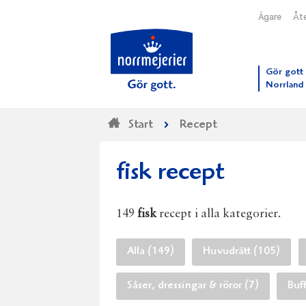
Ägare
Åte
Till N
Gör gott 
Norrland
Start
Recept
fisk recept
149
fisk
recept i alla kategorier.
Alla (149)
Huvudrätt (105)
Såser, dressingar & röror (7)
Buf