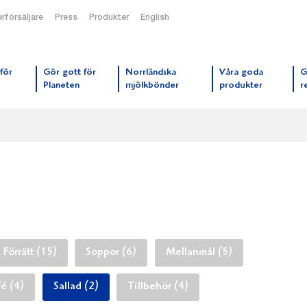
rförsäljare
Press
Produkter
English
orrmejerier startsida
för
Gör gott för
Norrländska
Våra goda
G
Planeten
mjölkbönder
produkter
r
Förrätt (15)
Soppor (6)
Mellanmål (5)
fé (4)
Sallad (2)
Tillbehör (4)