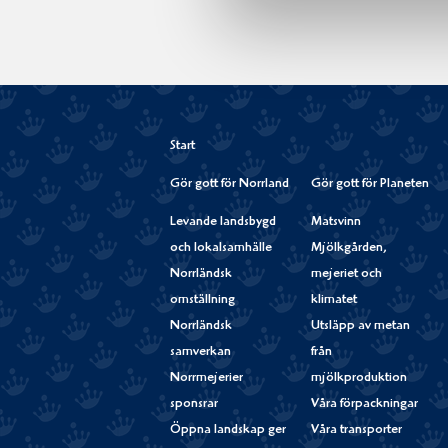
Start
Gör gott för Norrland
Gör gott för Planeten
Levande landsbygd
Matsvinn
och lokalsamhälle
Mjölkgården,
Norrländsk
mejeriet och
omställning
klimatet
Norrländsk
Utsläpp av metan
samverkan
från
Norrmejerier
mjölkproduktion
sponsrar
Våra förpackningar
Öppna landskap ger
Våra transporter