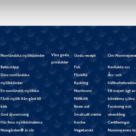
Våra goda
Norrländska mjölkbönder
Goda recept
Om Norrmejerie
produkter
Betessläpp
Fisk
Kontakta oss
Dina norrländska
Fläskfilé
Års- och
mjölkbönder
Kyckling
hållbarhetsredov
En norrländsk mjölkko
Norrloumi
Ett mejeri ägt av
Färsk mjölk från gård till
Nötkött
bönderna själva
kök
Riven ost
Forskning och
God djuromsorg
Smaksatt creme
utveckling
Här finns mjölkbönderna
fraiche
Certifieringar
Norrgården® är vår
Vegetariskt
Norrmejeriers hi