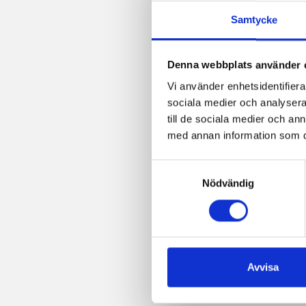
post
Samtycke
Denna webbplats använder 
Vi använder enhetsidentifierar
sociala medier och analysera 
till de sociala medier och a
med annan information som du 
Samtyckesval
Nödvändig
Avvisa