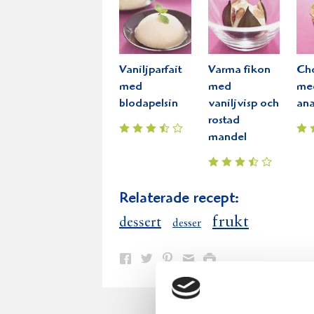
Vaniljparfait
Varma fikon
Ch
med
med
me
blodapelsin
vaniljvisp och
ana
rostad
mandel
Relaterade recept:
frukt
dessert
desser
Dela
Dela
Dela
Dela
Skriv
på
på
på
via
ut
Facebook
Twitter
Pinterest
e-