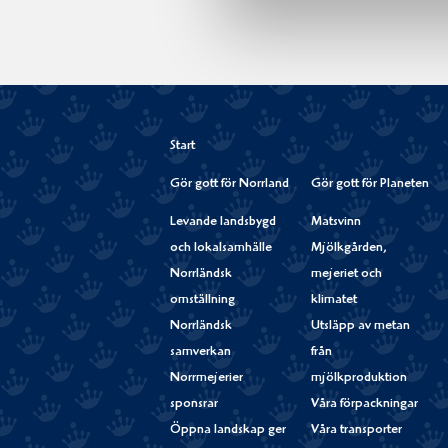
Start
Gör gott för Norrland
Gör gott för Planeten
Levande landsbygd
Matsvinn
och lokalsamhälle
Mjölkgården,
Norrländsk
mejeriet och
omställning
klimatet
Norrländsk
Utsläpp av metan
samverkan
från
Norrmejerier
mjölkproduktion
sponsrar
Våra förpackningar
Öppna landskap ger
Våra transporter