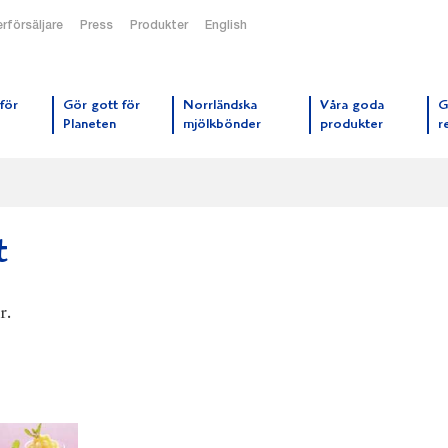
rförsäljare
Press
Produkter
English
orrmejerier startsida
för
Gör gott för
Norrländska
Våra goda
G
Planeten
mjölkbönder
produkter
r
t
r.