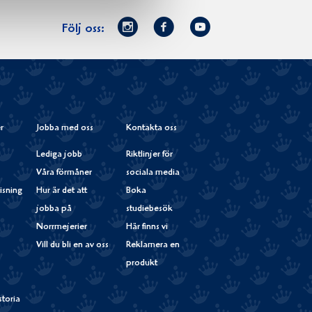
Norrmejerier
Facebook
Youtube
Följ oss:
på
Instagram
r
Jobba med oss
Kontakta oss
Lediga jobb
Riktlinjer för
Våra förmåner
sociala media
isning
Hur är det att
Boka
jobba på
studiebesök
Norrmejerier
Här finns vi
Vill du bli en av oss
Reklamera en
produkt
storia