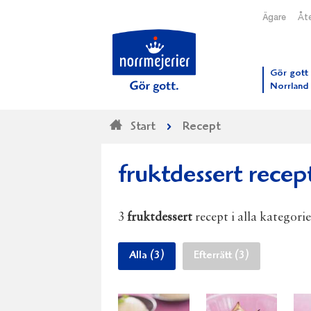
Ägare
Åte
Till N
Gör gott 
Norrland
Start
Recept
fruktdessert recep
3
fruktdessert
recept i alla kategorie
Alla (3)
Efterrätt (3)