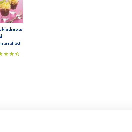
okladmousse
d
nassallad