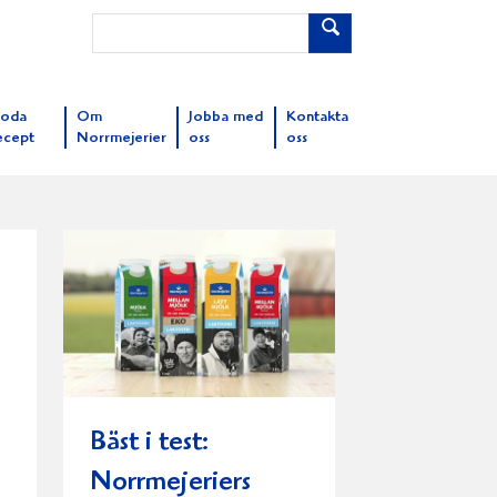
oda
Om
Jobba med
Kontakta
ecept
Norrmejerier
oss
oss
Bäst i test:
Norrmejeriers