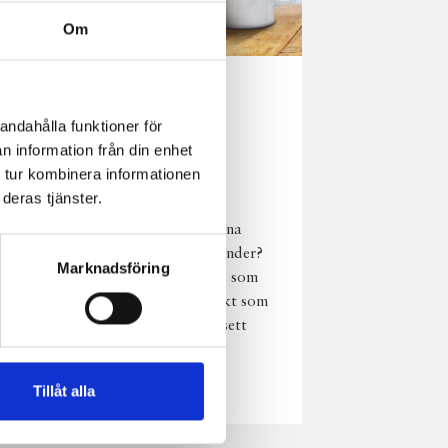
Om
Norrländsk
andahålla funktioner för
njutning i alla
n information från din enhet
väder
 tur kombinera informationen
deras tjänster.
Har du provat
chokladmjölk från dina
norrländska mjölkbönder?
Marknadsföring
Den är lika god varm som
kall och passar perfekt som
vardagsnjutning oavsett
väder, året om.
Läs mer
Tillåt alla