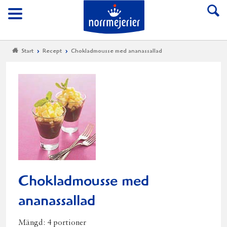
Till Norrmejerier start
Meny
Start
Recept
Chokladmousse med ananassallad
Chokladmousse med
ananassallad
Mängd:
4 portioner