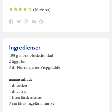
(
30
röster)
Dela
Dela
Dela
Dela
Skriv
på
på
på
via
ut
Facebook
Twitter
Pinterest
e-
post
Ingredienser
100 g mörk blockchoklad
2 äggulor
3 dl Norrmejerier Vispgrädde
ananassallad:
1 dl socker
1 dl vatten
1 liten färsk ananas
3 cm färsk ingefära, finriven