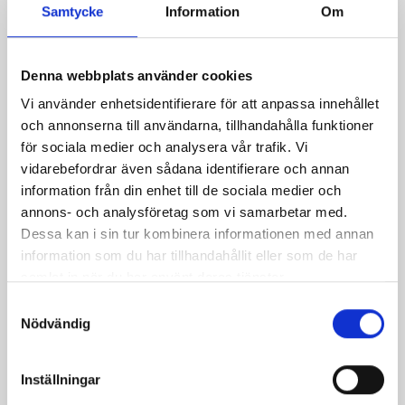
Samtycke
Information
Om
Mellanmjölk
Jordgubbsfil 2,7%
Denna webbplats använder cookies
1,5% laktosfri 3dl
1000g
Vi använder enhetsidentifierare för att anpassa innehållet
och annonserna till användarna, tillhandahålla funktioner
för sociala medier och analysera vår trafik. Vi
vidarebefordrar även sådana identifierare och annan
information från din enhet till de sociala medier och
annons- och analysföretag som vi samarbetar med.
Dessa kan i sin tur kombinera informationen med annan
information som du har tillhandahållit eller som de har
samlat in när du har använt deras tjänster.
Samtyckesval
Nödvändig
Inställningar
Päronfil 2,7%
Skogsbärsfil 2,7%