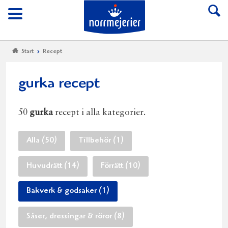
Till Norrmejerier start
Meny
Start
Recept
gurka recept
50
gurka
recept i alla kategorier.
Alla (50)
Tillbehör (1)
Huvudrätt (14)
Förrätt (10)
Bakverk & godsaker (1)
Såser, dressingar & röror (8)