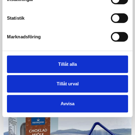
Statistik
Marknadsföring
Bäst i test: Norrmejeriers laktosfria
mjölk
Vi kan stolt konstatera att vår laktosfria Mellanmjölk
Tillåt alla
är bäst i smaktest när norrlänningarna sagt sitt. Fler än
200 norrlänningar fick deltog vid provsmakningen. Vår
produkt vann testet.
Tillåt urval
Läs mer
Avvisa