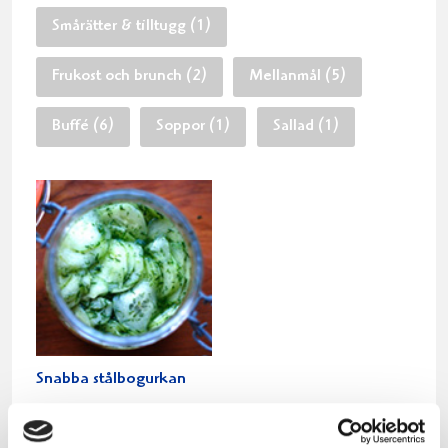
Smårätter & tilltugg (1)
Frukost och brunch (2)
Mellanmål (5)
Buffé (6)
Soppor (1)
Sallad (1)
Snabba stålbogurkan