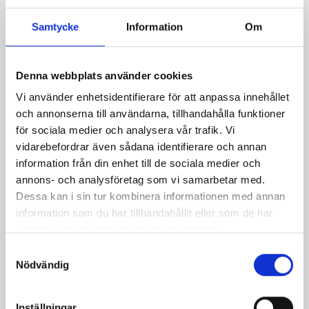
Relaterade recept:
Samtycke
Information
Om
soppa gurka
saltgurka
fylld gurka
bostongurka
inlagd gurka
västeråsgurka
Denna webbplats använder cookies
fetaostkräm gurka
fläskfilé saltgurka
fetaostkräm med gurka
Vi använder enhetsidentifierare för att anpassa innehållet
rökt lax förrätt gurka
och annonserna till användarna, tillhandahålla funktioner
för sociala medier och analysera vår trafik. Vi
vidarebefordrar även sådana identifierare och annan
Dela
Dela
Dela
Dela
Skriv
information från din enhet till de sociala medier och
på
på
på
via
ut
annons- och analysföretag som vi samarbetar med.
Facebook
Twitter
Pinterest
e-
Dessa kan i sin tur kombinera informationen med annan
post
information som du har tillhandahållit eller som de har
samlat in när du har använt deras tjänster.
Samtyckesval
Nödvändig
Inställningar