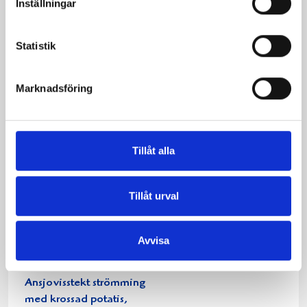
Inställningar
Statistik
Oxrullader med
Grillade hamburgare
Marknadsföring
gräddsås
Tillåt alla
Tillåt urval
Avvisa
Ansjovisstekt strömming
med krossad potatis,