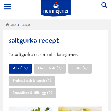
Till Norrmejerier start
Meny
Start
Recept
saltgurka recept
15
saltgurka
recept i alla kategorier.
Alla (15)
Huvudrätt (7)
Buffé (6)
Frukost och brunch (1)
Smårätter & tilltugg (1)