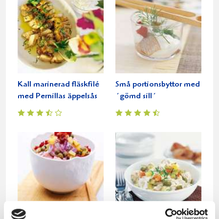
Kall marinerad fläskfilé
Små portionsbyttor med
med Pernillas äppelsås
´gömd sill´