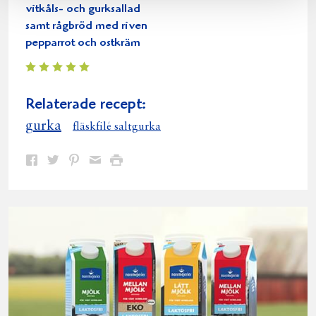
vitkåls- och gurksallad
samt rågbröd med riven
pepparrot och ostkräm
Relaterade recept:
gurka
fläskfilé saltgurka
Dela
Dela
Dela
Dela
Skriv
på
på
på
via
ut
Facebook
Twitter
Pinterest
e-
post