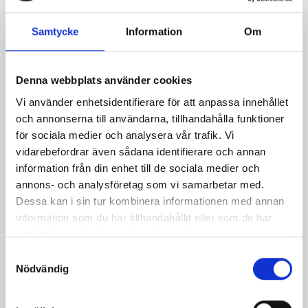
Sillsallad
Krämig sommarpotatis
Samtycke
Information
Om
Denna webbplats använder cookies
Vi använder enhetsidentifierare för att anpassa innehållet
och annonserna till användarna, tillhandahålla funktioner
för sociala medier och analysera vår trafik. Vi
vidarebefordrar även sådana identifierare och annan
information från din enhet till de sociala medier och
annons- och analysföretag som vi samarbetar med.
Dessa kan i sin tur kombinera informationen med annan
Gravlaxtartar
Porterkokta oxrulader
information som du har tillhandahållit eller som de har
samlat in när du har använt deras tjänster.
Samtyckesval
Nödvändig