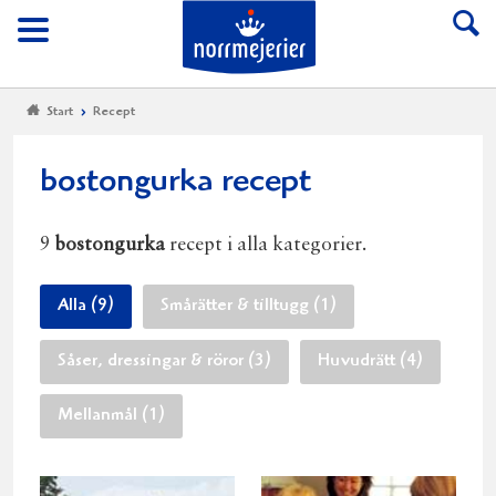
Till Norrmejerier start
Meny
Start
Recept
bostongurka recept
9
bostongurka
recept i alla kategorier.
Alla (9)
Smårätter & tilltugg (1)
Såser, dressingar & röror (3)
Huvudrätt (4)
Mellanmål (1)