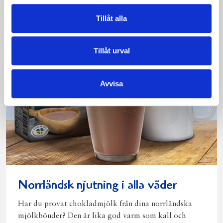
Tillåt alla
Tillåt urval
Avvisa
Norrländsk njutning i alla väder
Har du provat chokladmjölk från dina norrländska
mjölkbönder? Den är lika god varm som kall och