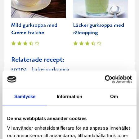
Mild gurksoppa med
Läcker gurksoppa med
Crème Fraiche
räktopping
Relaterade recept:
soppa
läcker gurksoppa
gurksoppa med räkor
Dela
Dela
Dela
Dela
Skriv
Samtycke
Information
Om
på
på
på
via
ut
Facebook
Twitter
Pinterest
e-
Denna webbplats använder cookies
post
Vi använder enhetsidentifierare för att anpassa innehållet
och annonserna till användarna, tillhandahålla funktioner