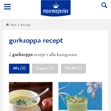
Till Norrmejerier start
Meny
Start
Recept
gurksoppa recept
2
gurksoppa
recept i alla kategorier.
Alla (2)
Soppor (1)
Förrätt (1)