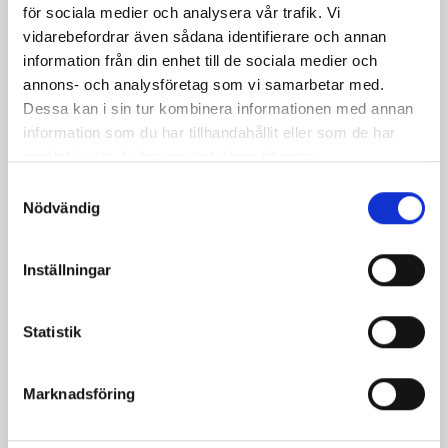
för sociala medier och analysera vår trafik. Vi
vidarebefordrar även sådana identifierare och annan
information från din enhet till de sociala medier och
annons- och analysföretag som vi samarbetar med.
Dessa kan i sin tur kombinera informationen med annan
information som du har tillhandahållit eller som de har
samlat in när du har använt deras tjänster.
Samtyckesval
Nödvändig
Bäst i test: Norrmejeriers laktosfria
mjölk
Inställningar
Vi kan stolt konstatera att vår laktosfria Mellanmjölk
är bäst i smaktest när norrlänningarna sagt sitt. Fler än
Statistik
200 norrlänningar fick deltog vid provsmakningen. Vår
produkt vann testet.
Marknadsföring
Läs mer