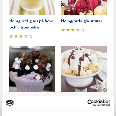
Hemgjord glass på lime
Hemgjorda glasstrutar
och citronmeliss
Grundrecept glass
Hembakta maränger
med ljuvlig
chokladkolasås