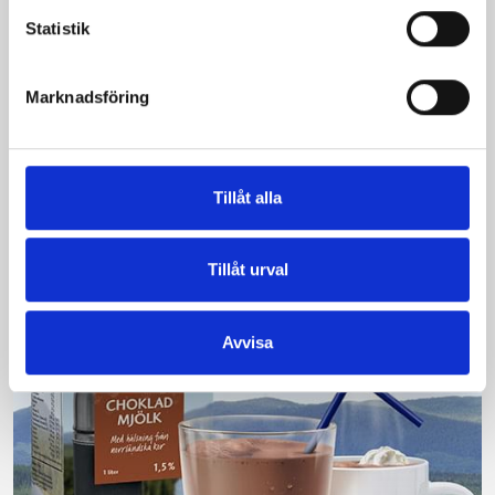
Statistik
Bäst i test: Norrmejeriers laktosfria
Marknadsföring
mjölk
Vi kan stolt konstatera att vår laktosfria Mellanmjölk
är bäst i smaktest när norrlänningarna sagt sitt. Fler än
Tillåt alla
200 norrlänningar fick deltog vid provsmakningen. Vår
produkt vann testet.
Tillåt urval
Läs mer
Avvisa