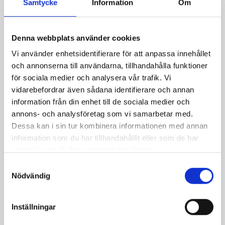
Samtycke
Information
Om
Relaterade recept:
Denna webbplats använder cookies
glass
Vi använder enhetsidentifierare för att anpassa innehållet
och annonserna till användarna, tillhandahålla funktioner
Dela
Dela
Dela
Dela
Skriv
för sociala medier och analysera vår trafik. Vi
på
på
på
via
ut
vidarebefordrar även sådana identifierare och annan
Facebook
Twitter
Pinterest
e-
information från din enhet till de sociala medier och
annons- och analysföretag som vi samarbetar med.
post
Dessa kan i sin tur kombinera informationen med annan
information som du har tillhandahållit eller som de har
samlat in när du har använt deras tjänster.
Samtyckesval
Nödvändig
Inställningar