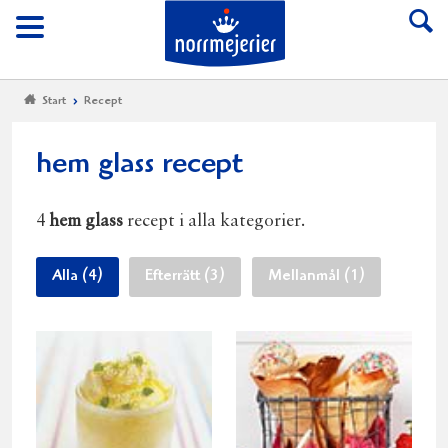
Till Norrmejerier start
Meny
Start
Recept
hem glass recept
4
hem glass
recept i alla kategorier.
Alla (4)
Efterrätt (3)
Mellanmål (1)