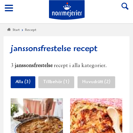
Till Norrmejerier start
Meny
Start
Recept
janssonsfrestelse recept
3
janssonsfrestelse
recept i alla kategorier.
Alla (3)
Tillbehör (1)
Huvudrätt (2)