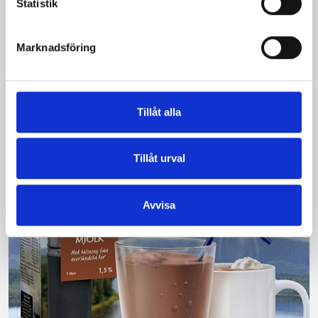
Statistik
Bäst i test: Norrmejeriers laktosfria
mjölk
Marknadsföring
Vi kan stolt konstatera att vår laktosfria Mellanmjölk
är bäst i smaktest när norrlänningarna sagt sitt. Fler än
200 norrlänningar fick deltog vid provsmakningen. Vår
Tillåt alla
produkt vann testet.
Läs mer
Tillåt urval
Avvisa