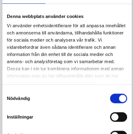
Relaterade recept:
jansson
frestelse
te
janssons
Denna webbplats använder cookies
Vi använder enhetsidentifierare för att anpassa innehållet
Dela
Dela
Dela
Dela
Skriv
och annonserna till användarna, tillhandahålla funktioner
på
på
på
via
ut
för sociala medier och analysera vår trafik. Vi
vidarebefordrar även sådana identifierare och annan
Facebook
Twitter
Pinterest
e-
information från din enhet till de sociala medier och
post
annons- och analysföretag som vi samarbetar med.
Dessa kan i sin tur kombinera informationen med annan
information som du har tillhandahållit eller som de har
samlat in när du har använt deras tjänster.
Samtyckesval
Nödvändig
Inställningar