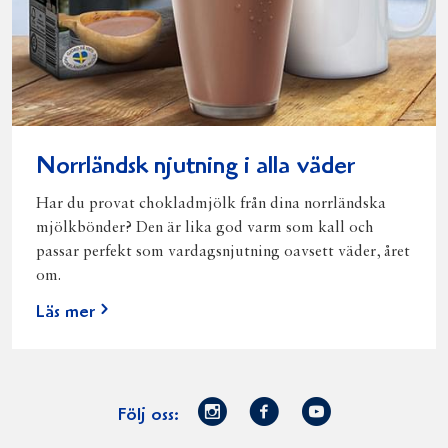
Norrländsk njutning i alla väder
Har du provat chokladmjölk från dina norrländska
mjölkbönder? Den är lika god varm som kall och
passar perfekt som vardagsnjutning oavsett väder, året
om.
Läs mer
Norrmejerier
Facebook
Youtube
Följ oss:
på