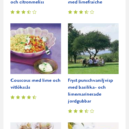
och citronmeliss
med limefraiche
Couscous med lime och
Fryst punschvaniljvisp
vitlökssås
med basilika- och
limemarinerade
jordgubbar