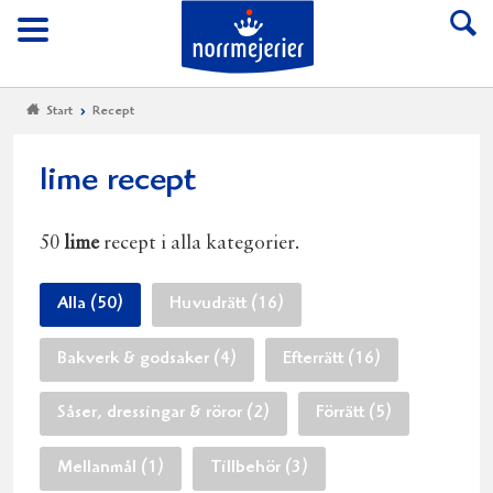
Till Norrmejerier start
Meny
Start
Recept
lime recept
50
lime
recept i alla kategorier.
Alla (50)
Huvudrätt (16)
Bakverk & godsaker (4)
Efterrätt (16)
Såser, dressingar & röror (2)
Förrätt (5)
Mellanmål (1)
Tillbehör (3)