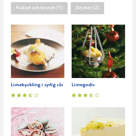
Frukost och brunch (1)
Drycker (2)
Limekyckling i syrlig sås
Limegodis