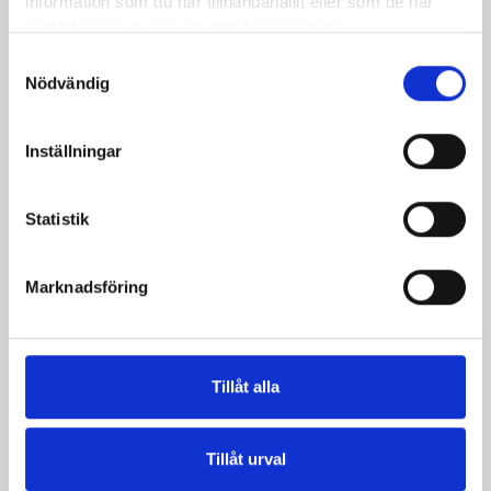
information som du har tillhandahållit eller som de har
samlat in när du har använt deras tjänster.
Citrusfräsch & vit tryffel
Grillade kräftstjärtar
Samtyckesval
Nödvändig
Inställningar
Statistik
Marknadsföring
Basilikabubbel
Laxtartar med koriander
och rom på knäckebröd
Tillåt alla
Tillåt urval