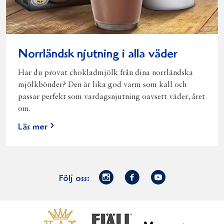
Norrländsk njutning i alla väder
Har du provat chokladmjölk från dina norrländska
mjölkbönder? Den är lika god varm som kall och
passar perfekt som vardagsnjutning oavsett väder, året
om.
Läs mer
Norrmejerier
Facebook
Youtube
Följ oss:
på
Instagram
Västerbottensost
Fjällfil
Verum
Start