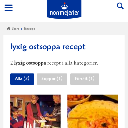
Till Norrmejerier start
Meny
Start
Recept
lyxig ostsoppa recept
2
lyxig ostsoppa
recept i alla kategorier.
Alla (2)
Soppor (1)
Förrätt (1)