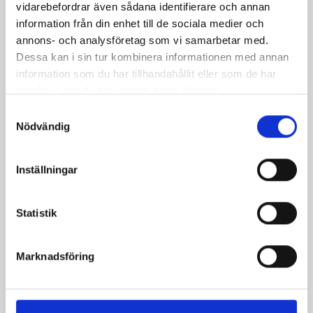
vidarebefordrar även sådana identifierare och annan
information från din enhet till de sociala medier och
annons- och analysföretag som vi samarbetar med.
Dessa kan i sin tur kombinera informationen med annan
information som du har tillhandahållit eller som de har
samlat in när du har använt deras tjänster.
Samtyckesval
Bäst i test: Norrmejeriers laktosfria
Nödvändig
mjölk
Inställningar
Vi kan stolt konstatera att vår laktosfria Mellanmjölk
är bäst i smaktest när norrlänningarna sagt sitt. Fler än
200 norrlänningar fick deltog vid provsmakningen. Vår
Statistik
produkt vann testet.
Läs mer
Marknadsföring