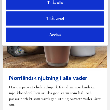
Tillåt alla
Tillåt urval
Avvisa
Norrländsk njutning i alla väder
Har du provat chokladmjölk från dina norrländska
mjölkbönder? Den är lika god varm som kall och
passar perfekt som vardagsnjutning oavsett väder, året
om.