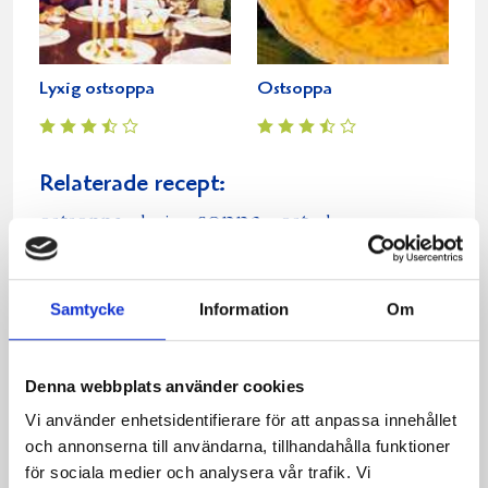
Lyxig ostsoppa
Ostsoppa
Relaterade recept:
soppa
ostsoppa
ost
lyxig
lyx
Dela
Dela
Dela
Dela
Skriv
på
på
på
via
ut
Samtycke
Information
Om
Facebook
Twitter
Pinterest
e-
post
Denna webbplats använder cookies
Vi använder enhetsidentifierare för att anpassa innehållet
och annonserna till användarna, tillhandahålla funktioner
för sociala medier och analysera vår trafik. Vi