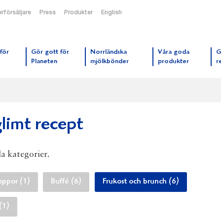
rförsäljare
Press
Produkter
English
orrmejerier startsida
för
Gör gott för
Norrländska
Våra goda
G
Planeten
mjölkbönder
produkter
r
limt recept
la kategorier.
oppor (1)
Buffé (6)
Frukost och brunch (6)
 (1)