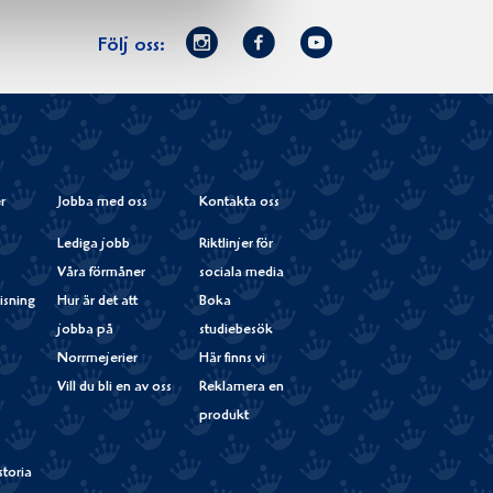
Norrmejerier
Facebook
Youtube
Följ oss:
på
Instagram
r
Jobba med oss
Kontakta oss
Lediga jobb
Riktlinjer för
Våra förmåner
sociala media
isning
Hur är det att
Boka
jobba på
studiebesök
Norrmejerier
Här finns vi
Vill du bli en av oss
Reklamera en
produkt
storia