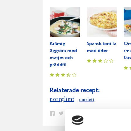
Krämig
Spansk tortilla
Om
äggröra med
med örter
sm
matjes och
fär
gräddfil
Relaterade recept:
norrglimt
omelett
Dela
Dela
Dela
Dela
Skriv
på
på
på
via
ut
Facebook
Twitter
Pinterest
e-