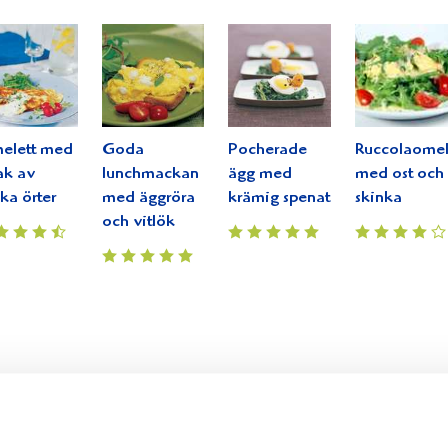
elett med
Goda
Pocherade
Ruccolaomel
ak av
lunchmackan
ägg med
med ost och
ska örter
med äggröra
krämig spenat
skinka
och vitlök