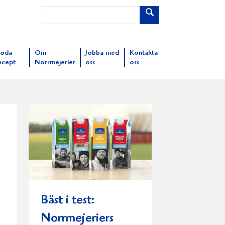
oda
Om
Jobba med
Kontakta
ecept
Norrmejerier
oss
oss
Bäst i test:
Norrmejeriers