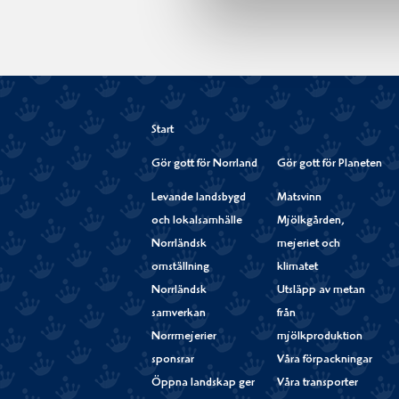
Start
Gör gott för Norrland
Gör gott för Planeten
Levande landsbygd
Matsvinn
och lokalsamhälle
Mjölkgården,
Norrländsk
mejeriet och
omställning
klimatet
Norrländsk
Utsläpp av metan
samverkan
från
Norrmejerier
mjölkproduktion
sponsrar
Våra förpackningar
Öppna landskap ger
Våra transporter