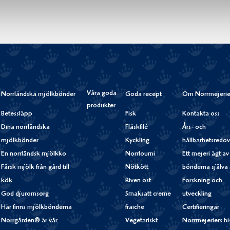
Våra goda
Norrländska mjölkbönder
Goda recept
Om Norrmejerie
produkter
Betessläpp
Fisk
Kontakta oss
Dina norrländska
Fläskfilé
Års- och
mjölkbönder
Kyckling
hållbarhetsredov
En norrländsk mjölkko
Norrloumi
Ett mejeri ägt av
Färsk mjölk från gård till
Nötkött
bönderna själva
kök
Riven ost
Forskning och
God djuromsorg
Smaksatt creme
utveckling
Här finns mjölkbönderna
fraiche
Certifieringar
Norrgården® är vår
Vegetariskt
Norrmejeriers hi