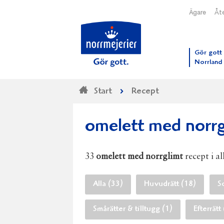
Ägare
Åte
Till N
Gör gott 
Norrland
Start
Recept
omelett med norrg
33
omelett med norrglimt
recept i al
Alla (33)
Huvudrätt (18)
S
Smårätter & tilltugg (1)
Efterrätt