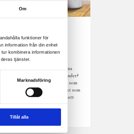
Om
Norrländsk
andahålla funktioner för
njutning i alla
n information från din enhet
väder
 tur kombinera informationen
deras tjänster.
Har du provat
chokladmjölk från dina
norrländska mjölkbönder?
Marknadsföring
Den är lika god varm som
kall och passar perfekt som
vardagsnjutning oavsett
väder, året om.
Läs mer
Tillåt alla