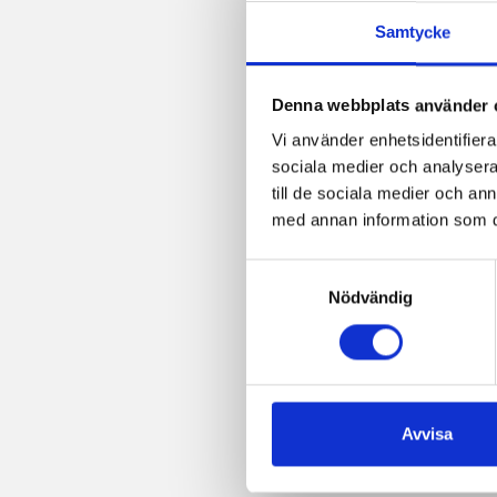
post
Samtycke
Denna webbplats använder 
Vi använder enhetsidentifierar
sociala medier och analysera 
till de sociala medier och a
med annan information som du 
Samtyckesval
Nödvändig
Avvisa