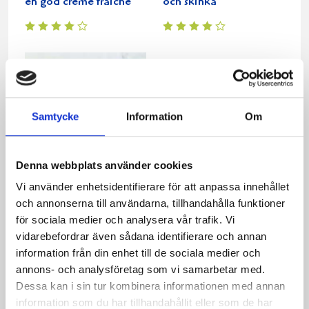
en god crème fraiche
och skinka
Samtycke
Information
Om
Denna webbplats använder cookies
Vi använder enhetsidentifierare för att anpassa innehållet
Tortilla med
och annonserna till användarna, tillhandahålla funktioner
serranoskinka
för sociala medier och analysera vår trafik. Vi
vidarebefordrar även sådana identifierare och annan
information från din enhet till de sociala medier och
Relaterade recept:
annons- och analysföretag som vi samarbetar med.
Dessa kan i sin tur kombinera informationen med annan
skink
omelett
skinka
information som du har tillhandahållit eller som de har