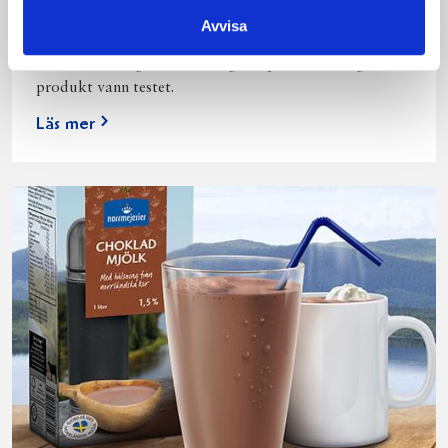
Vi kan stolt konstatera att vår laktosfria Mellanmjölk
Avvisa
är bäst i smaktest när norrlänningarna sagt sitt. Fler än
200 norrlänningar fick deltog vid provsmakningen. Vår
produkt vann testet.
Läs mer