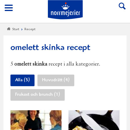
Till Norrmejerier start
Meny
Start
Recept
omelett skinka recept
5
omelett skinka
recept i alla kategorier.
Alla (5)
Huvudrätt (4)
Frukost och brunch (1)