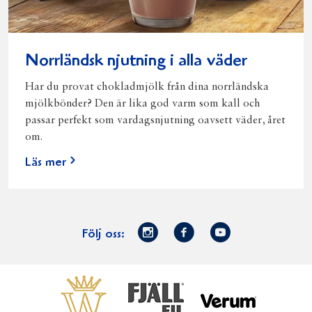
Norrländsk njutning i alla väder
Har du provat chokladmjölk från dina norrländska
mjölkbönder? Den är lika god varm som kall och
passar perfekt som vardagsnjutning oavsett väder, året
om.
Läs mer
Norrmejerier
Facebook
Youtube
Följ oss:
på
Instagram
Västerbottensost
Fjällfil
Verum
Start