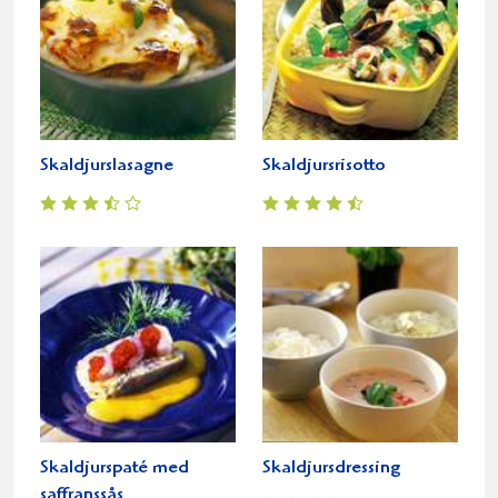
Skaldjurslasagne
Skaldjursrisotto
Skaldjurspaté med
Skaldjursdressing
saffranssås