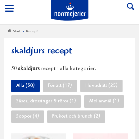
Till Norrmejerier start
Meny
Start
Recept
skaldjurs recept
50
skaldjurs
recept i alla kategorier.
Alla (50)
Förrätt (17)
Huvudrätt (25)
Såser, dressingar & röror (1)
Mellanmål (1)
Soppor (4)
Frukost och brunch (2)