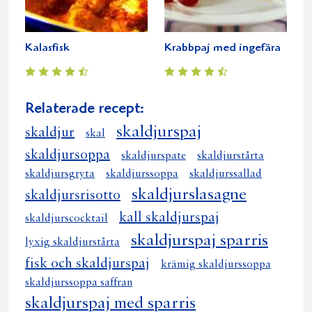
Kalasfisk
Krabbpaj med ingefära
Relaterade recept:
skaldjurspaj
skaldjur
skal
skaldjursoppa
skaldjurspate
skaldjurstårta
skaldjursgryta
skaldjurssoppa
skaldjurssallad
skaldjurslasagne
skaldjursrisotto
kall skaldjurspaj
skaldjurscocktail
skaldjurspaj sparris
lyxig skaldjurstårta
fisk och skaldjurspaj
krämig skaldjurssoppa
skaldjurssoppa saffran
skaldjurspaj med sparris