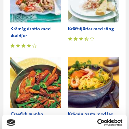
Krämig risotto med
Kräftstjärtar med sting
skaldjur
Crayfish gumbo
Krämig pasta med lax
och räkor