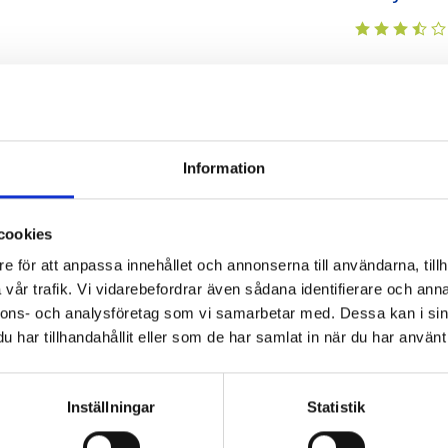
Information
mmarsmoothie
Spirulinasmoothie
Jordgubbs-
Hallonsmoot
 hallon
och
cookies
h
persikosmoothie
e för att anpassa innehållet och annonserna till användarna, tillh
sionsfrukt
vår trafik. Vi vidarebefordrar även sådana identifierare och anna
nnons- och analysföretag som vi samarbetar med. Dessa kan i sin
har tillhandahållit eller som de har samlat in när du har använt 
Inställningar
Statistik