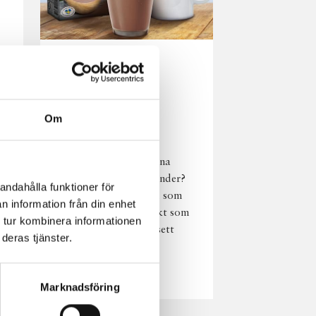
Norrländsk
njutning i alla
väder
Om
hie
Har du provat
chokladmjölk från dina
norrländska mjölkbönder?
andahålla funktioner för
Den är lika god varm som
n information från din enhet
kall och passar perfekt som
 tur kombinera informationen
vardagsnjutning oavsett
deras tjänster.
väder, året om.
Läs mer
Marknadsföring