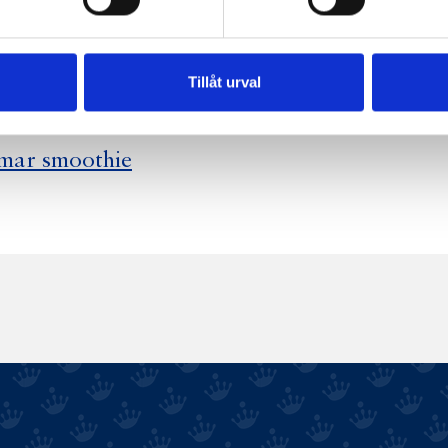
lonsmoothie
Äppel- och
Lassi
Hälsolassi
kanelsmoothie
Tillåt urval
mar smoothie