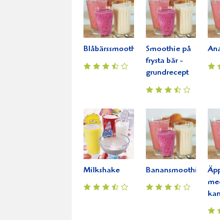
Blåbärssmoothie
Smoothie på
An
frysta bär -
grundrecept
Milkshake
Banansmoothie
Äp
me
ka