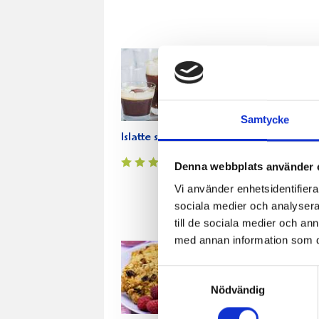
Samtycke
Islatte shake
Bananlassi
So
med
Denna webbplats använder 
oc
Vi använder enhetsidentifierar
pas
sociala medier och analysera 
till de sociala medier och a
med annan information som du 
Samtyckesval
Nödvändig