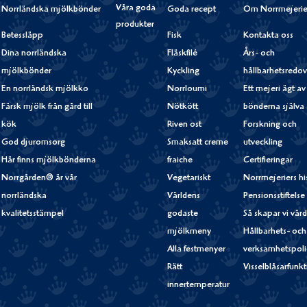
Våra goda
Norrländska mjölkbönder
Goda recept
Om Norrmejerie
produkter
Betessläpp
Fisk
Kontakta oss
Dina norrländska
Fläskfilé
Års- och
mjölkbönder
Kyckling
hållbarhetsredov
En norrländsk mjölkko
Norrloumi
Ett mejeri ägt av
Färsk mjölk från gård till
Nötkött
bönderna själva
kök
Riven ost
Forskning och
God djuromsorg
Smaksatt creme
utveckling
Här finns mjölkbönderna
fraiche
Certifieringar
Norrgården® är vår
Vegetariskt
Norrmejeriers hi
norrländska
Världens
Pensionsstiftelse
kvalitetsstämpel
godaste
Så skapar vi vär
mjölkmeny
Hållbarhets- och
Alla festmenyer
verksamhetspoli
Rätt
Visselblåsarfunk
innertemperatur