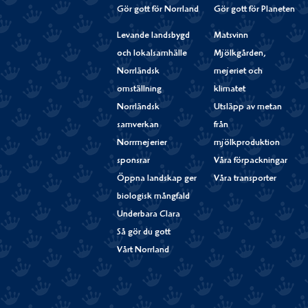
Gör gott för Norrland
Gör gott för Planeten
Levande landsbygd
Matsvinn
och lokalsamhälle
Mjölkgården,
Norrländsk
mejeriet och
omställning
klimatet
Norrländsk
Utsläpp av metan
samverkan
från
Norrmejerier
mjölkproduktion
sponsrar
Våra förpackningar
Öppna landskap ger
Våra transporter
biologisk mångfald
Underbara Clara
Så gör du gott
Vårt Norrland