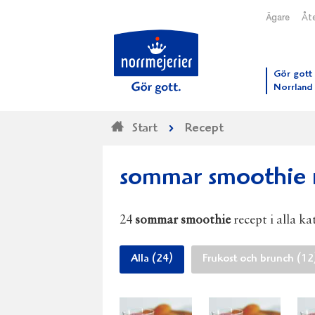
Ägare
Åte
Till N
Gör gott 
Norrland
Start
Recept
sommar smoothie 
24
sommar smoothie
recept i alla ka
Alla (24)
Frukost och brunch (12