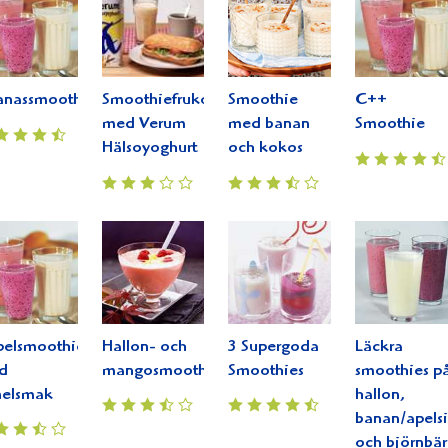
anassmoothie
Smoothiefrukost
Smoothie
C++
med Verum
med banan
Smoothie
Hälsoyoghurt
och kokos
pelsmoothie
Hallon- och
3 Supergoda
Läckra
d
mangosmoothie
Smoothies
smoothies p
nelsmak
hallon,
banan/apels
och björnbär