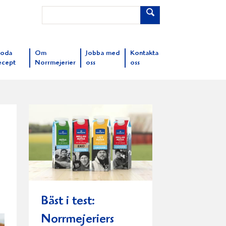
oda
Om
Jobba med
Kontakta
ecept
Norrmejerier
oss
oss
Bäst i test:
Norrmejeriers