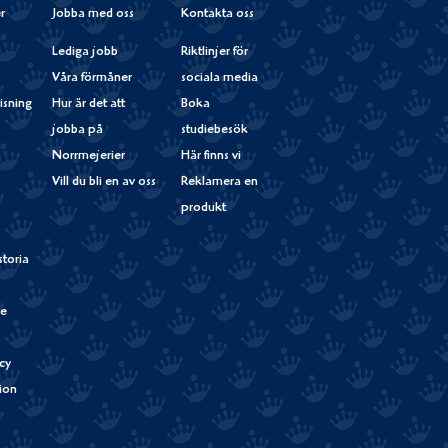
r
Jobba med oss
Kontakta oss
Lediga jobb
Riktlinjer för
Våra förmåner
sociala media
isning
Hur är det att
Boka
jobba på
studiebesök
Norrmejerier
Här finns vi
Vill du bli en av oss
Reklamera en
produkt
storia
de
cy
tion