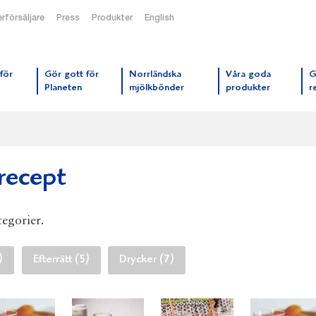
rförsäljare
Press
Produkter
English
orrmejerier startsida
för
Gör gott för
Norrländska
Våra goda
G
Planeten
mjölkbönder
produkter
r
recept
tegorier.
)
Efterrätt (5)
Drycker (7)