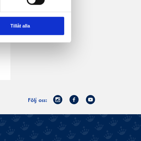
Tillåt alla
Norrmejerier
Facebook
Youtube
Följ oss:
på
Instagram