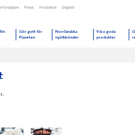
rförsäljare
Press
Produkter
English
orrmejerier startsida
för
Gör gott för
Norrländska
Våra goda
G
Planeten
mjölkbönder
produkter
r
t
r.