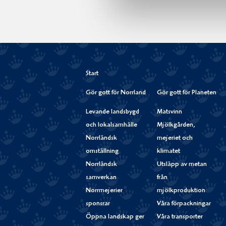
Start
Gör gott för Norrland
Gör gott för Planeten
Levande landsbygd
Matsvinn
och lokalsamhälle
Mjölkgården,
Norrländsk
mejeriet och
omställning
klimatet
Norrländsk
Utsläpp av metan
samverkan
från
Norrmejerier
mjölkproduktion
sponsrar
Våra förpackningar
Öppna landskap ger
Våra transporter