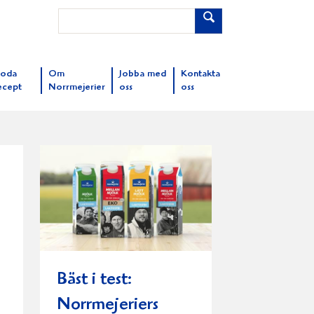
oda
Om
Jobba med
Kontakta
ecept
Norrmejerier
oss
oss
Bäst i test:
Norrmejeriers