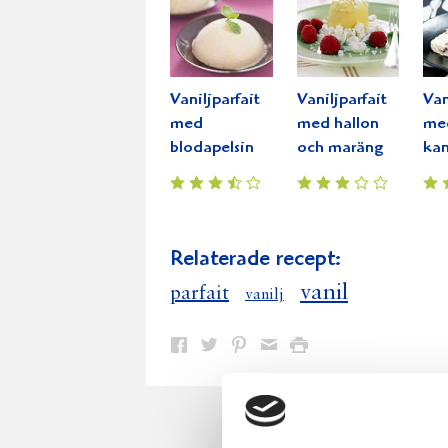
Vaniljparfait
Vaniljparfait
Van
med
med hallon
me
blodapelsin
och maräng
kan
Relaterade recept:
vanil
parfait
vanilj
Dela
Dela
Dela
Dela
Skriv
på
på
på
via
ut
Facebook
Twitter
Pinterest
e-
post