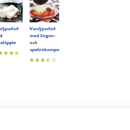
iljparfait
Vaniljparfait
d
med lingon-
eläpple
och
apelsinkompott