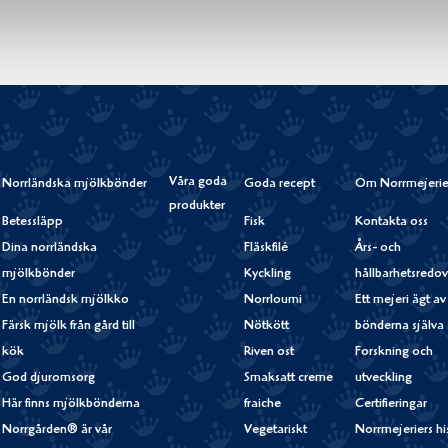
Våra goda
Norrländska mjölkbönder
Goda recept
Om Norrmejerie
produkter
Betessläpp
Fisk
Kontakta oss
Dina norrländska
Fläskfilé
Års- och
mjölkbönder
Kyckling
hållbarhetsredov
En norrländsk mjölkko
Norrloumi
Ett mejeri ägt av
Färsk mjölk från gård till
Nötkött
bönderna själva
kök
Riven ost
Forskning och
God djuromsorg
Smaksatt creme
utveckling
Här finns mjölkbönderna
fraiche
Certifieringar
Norrgården® är vår
Vegetariskt
Norrmejeriers hi