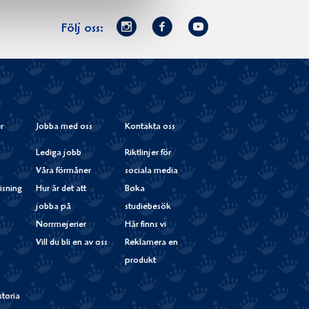
Norrmejerier
Facebook
Youtube
Följ oss:
på
Instagram
r
Jobba med oss
Kontakta oss
Lediga jobb
Riktlinjer för
Våra förmåner
sociala media
isning
Hur är det att
Boka
jobba på
studiebesök
Norrmejerier
Här finns vi
Vill du bli en av oss
Reklamera en
produkt
storia