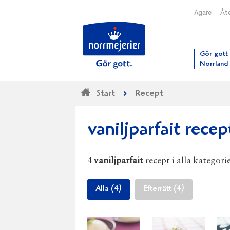
Ägare
Åte
Till N
Gör gott 
Norrland
Start
Recept
vaniljparfait recep
4
vaniljparfait
recept i alla kategorie
Alla (4)
Efterrätt (4)