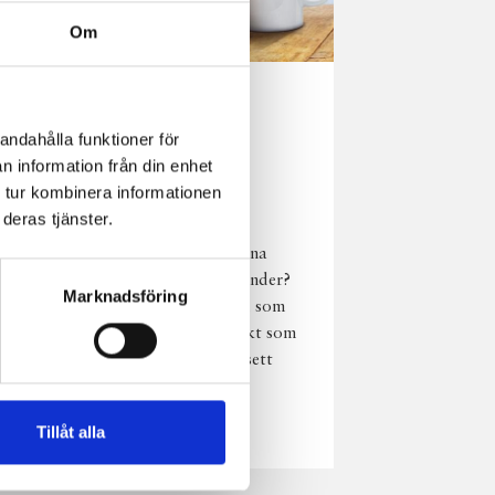
Om
Norrländsk
andahålla funktioner för
njutning i alla
n information från din enhet
väder
 tur kombinera informationen
deras tjänster.
Har du provat
chokladmjölk från dina
norrländska mjölkbönder?
Marknadsföring
Den är lika god varm som
kall och passar perfekt som
vardagsnjutning oavsett
väder, året om.
Läs mer
Tillåt alla