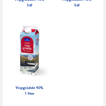
3dl
5dl
Vispgrädde 40%
1 liter