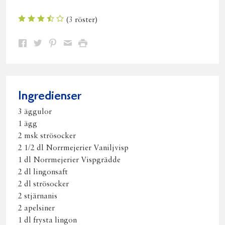
(
3
röster)
Dela
Dela
Dela
Dela
Skriv
på
på
på
via
ut
Facebook
Twitter
Pinterest
e-
post
Ingredienser
3 äggulor
1 ägg
2 msk strösocker
2 1/2 dl Norrmejerier Vaniljvisp
1 dl Norrmejerier Vispgrädde
2 dl lingonsaft
2 dl strösocker
2 stjärnanis
2 apelsiner
1 dl frysta lingon