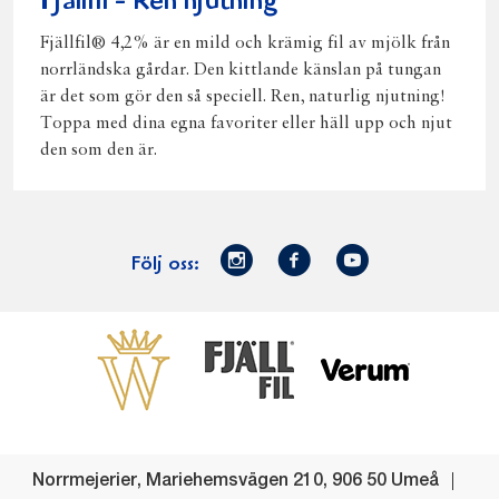
Fjällfil - Ren njutning
Fjällfil® 4,2% är en mild och krämig fil av mjölk från
norrländska gårdar. Den kittlande känslan på tungan
är det som gör den så speciell. Ren, naturlig njutning!
Toppa med dina egna favoriter eller häll upp och njut
den som den är.
Norrmejerier
Facebook
Youtube
Följ oss:
på
Instagram
Västerbottensost
Fjällfil
Verum
Start
Gör gott för
Gör gott för
Norrländska
Våra
Goda 
Norrland
Planeten
mjölkbönder
goda
Fisk
produkter
Levande
Matsvinn
Betessläpp
Fläskf
Norrmejerier
,
Mariehemsvägen 210
,
906 50
Umeå
landsbygd
Mjölkgården,
Dina
Kyckl