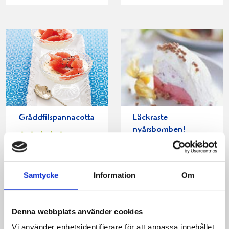
Gräddfilspannacotta
Läckraste
nyårsbomben!
Samtycke
Information
Om
Produkter i receptet:
Denna webbplats använder cookies
Vi använder enhetsidentifierare för att anpassa innehållet