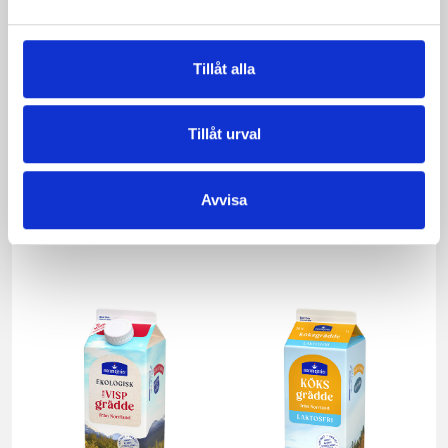
Tillåt alla
Tillåt urval
Avvisa
Päronfil 2,7%
Skogsbärsfil 2,7%
1000g
1000g