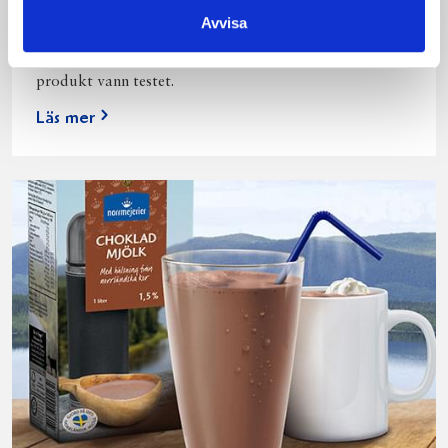
Vi kan stolt konstatera att vår laktosfria Mellanmjölk
Avvisa
är bäst i smaktest när norrlänningarna sagt sitt. Fler än
200 norrlänningar fick deltog vid provsmakningen. Vår
produkt vann testet.
Läs mer