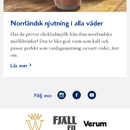
Norrländsk njutning i alla väder
Har du provat chokladmjölk från dina norrländska
mjölkbönder? Den är lika god varm som kall och
passar perfekt som vardagsnjutning oavsett väder, året
om.
Läs mer
Norrmejerier
Facebook
Youtube
Följ oss:
på
Instagram
Västerbottensost
Fjällfil
Verum
Start
Gör gott för
Gör gott för
Norrländska
Våra