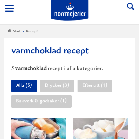
Till Norrmejerier start
Meny
Start
Recept
varmchoklad recept
5
varmchoklad
recept i alla kategorier.
Alla (5)
Drycker (3)
Efterrätt (1)
Bakverk & godsaker (1)