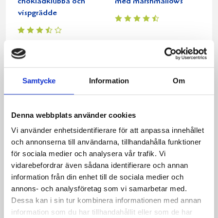
chokladklubba och
med marshmallows
vispgrädde
Samtycke
Information
Om
Denna webbplats använder cookies
Vi använder enhetsidentifierare för att anpassa innehållet
och annonserna till användarna, tillhandahålla funktioner
Vit chokladdryck
för sociala medier och analysera vår trafik. Vi
vidarebefordrar även sådana identifierare och annan
information från din enhet till de sociala medier och
Relaterade recept:
annons- och analysföretag som vi samarbetar med.
Dessa kan i sin tur kombinera informationen med annan
choklad
varm
information som du har tillhandahållit eller som de har