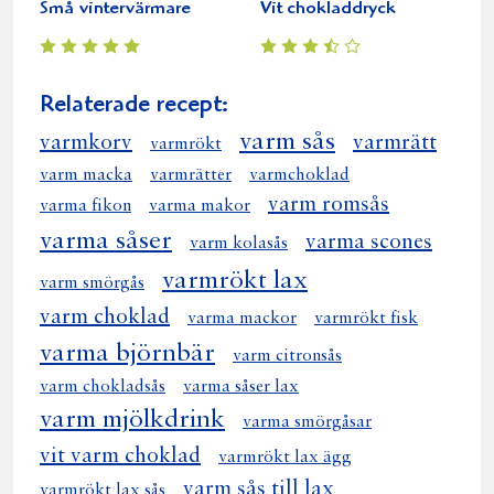
Små vintervärmare
Vit chokladdryck
Relaterade recept:
varm sås
varmkorv
varmrätt
varmrökt
varm macka
varmrätter
varmchoklad
varm romsås
varma fikon
varma makor
varma såser
varma scones
varm kolasås
varmrökt lax
varm smörgås
varm choklad
varma mackor
varmrökt fisk
varma björnbär
varm citronsås
varm chokladsås
varma såser lax
varm mjölkdrink
varma smörgåsar
vit varm choklad
varmrökt lax ägg
varm sås till lax
varmrökt lax sås