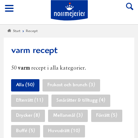
Till Norrmejerier start
Meny
Start
Recept
varm recept
50
varm
recept i alla kategorier.
Alla (50)
Frukost och brunch (3)
Efterrätt (11)
Smårätter & tilltugg (4)
Drycker (8)
Mellanmål (3)
Förrätt (5)
Buffé (5)
Huvudrätt (10)