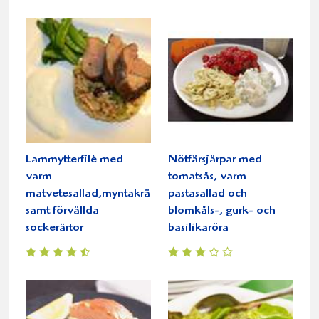
Lammytterfilè med
Nötfärsjärpar med
varm
tomatsås, varm
matvetesallad,myntakräm
pastasallad och
samt förvällda
blomkåls-, gurk- och
sockerärtor
basilikaröra