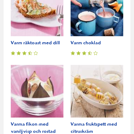
Varm räktoast med dill
Varm choklad
Varma fikon med
Varma fruktspett med
vaniljvisp och rostad
citruskräm