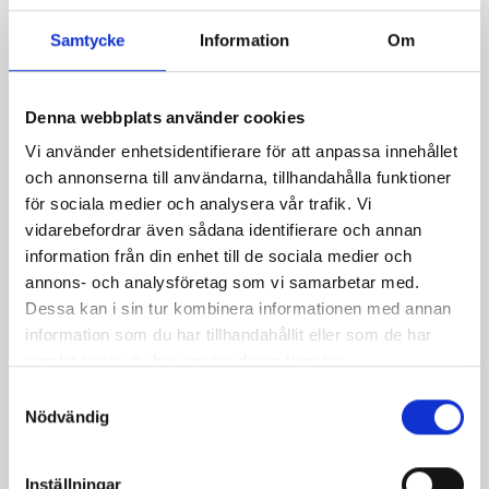
Samtycke
Information
Om
Mjölken Eko 3%
Mellanmjölk
KRAV 1 liter
1,5% laktosfri 3dl
Denna webbplats använder cookies
Vi använder enhetsidentifierare för att anpassa innehållet
och annonserna till användarna, tillhandahålla funktioner
för sociala medier och analysera vår trafik. Vi
vidarebefordrar även sådana identifierare och annan
information från din enhet till de sociala medier och
annons- och analysföretag som vi samarbetar med.
Dessa kan i sin tur kombinera informationen med annan
information som du har tillhandahållit eller som de har
samlat in när du har använt deras tjänster.
Samtyckesval
Nödvändig
Mjölk 3% 1 liter
Jordgubbsfil 2,7%
Inställningar