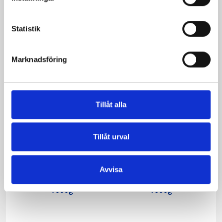
1000g
Statistik
Marknadsföring
Tillåt alla
Tillåt urval
Avvisa
Päronfil 2,7%
Skogsbärsfil 2,7%
1000g
1000g