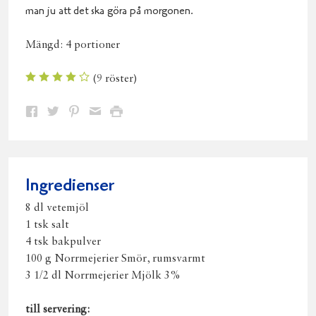
man ju att det ska göra på morgonen.
Mängd:
4 portioner
(
9
röster)
Dela
Dela
Dela
Dela
Skriv
på
på
på
via
ut
Facebook
Twitter
Pinterest
e-
post
Ingredienser
8 dl vetemjöl
1 tsk salt
4 tsk bakpulver
100 g Norrmejerier Smör, rumsvarmt
3 1/2 dl Norrmejerier Mjölk 3%
till servering: