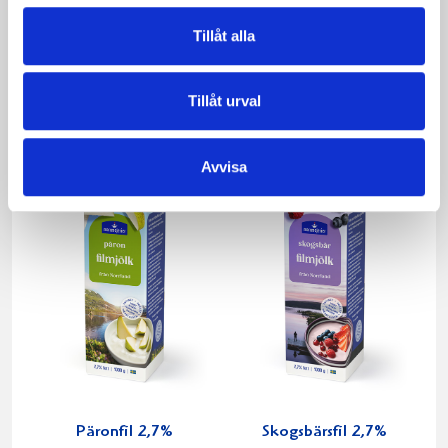
Tillåt alla
Mjölk 3% 1 liter
Jordgubbsfil 2,7%
1000g
Tillåt urval
Avvisa
Päronfil 2,7%
Skogsbärsfil 2,7%