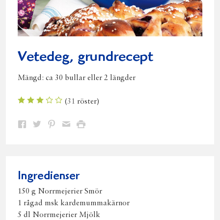
Vetedeg, grundrecept
Mängd:
ca 30 bullar eller 2 längder
(
31
röster)
Dela
Dela
Dela
Dela
Skriv
på
på
på
via
ut
Facebook
Twitter
Pinterest
e-
post
Ingredienser
150 g Norrmejerier Smör
1 rågad msk kardemummakärnor
5 dl Norrmejerier Mjölk