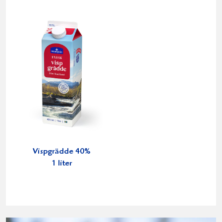
Vispgrädde 40%
1 liter