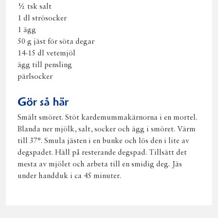
½ tsk salt
1 dl strösocker
1 ägg
50 g jäst för söta degar
14-15 dl vetemjöl
ägg till pensling
pärlsocker
Gör så här
Smält smöret. Stöt kardemummakärnorna i en mortel.
Blanda ner mjölk, salt, socker och ägg i smöret. Värm
till 37°. Smula jästen i en bunke och lös den i lite av
degspadet. Häll på resterande degspad. Tillsätt det
mesta av mjölet och arbeta till en smidig deg. Jäs
under handduk i ca 45 minuter.