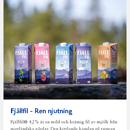
Fjällfil - Ren njutning
Fjällfil® 4,2% är en mild och krämig fil av mjölk från
norrländska gårdar. Den kittlande känslan på tungan