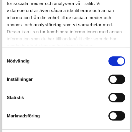
för sociala medier och analysera vår trafik. Vi
vidarebefordrar även sådana identifierare och annan
information från din enhet till de sociala medier och
annons- och analysföretag som vi samarbetar med.
Dessa kan i sin tur kombinera informationen med annan
information som du har tillhandahållit eller som de har
Mjölken Eko 3%
Mellanmjölk
samlat in när du har använt deras tjänster.
KRAV 1 liter
1,5% laktosfri 3dl
Samtyckesval
Nödvändig
Inställningar
Statistik
Marknadsföring