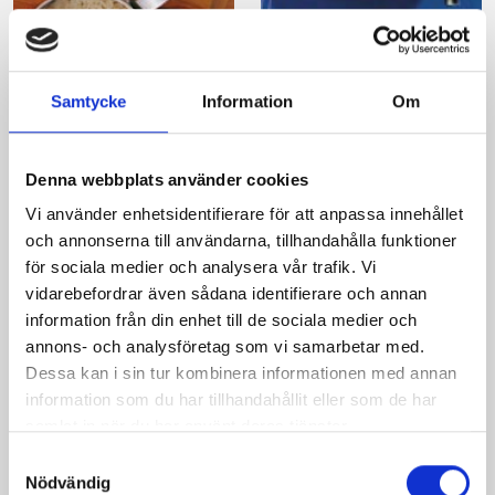
Indisk gryta med
Rotfruktsoppa med
smak av spiskummin
äppeltopp
Samtycke
Information
Om
Denna webbplats använder cookies
Vi använder enhetsidentifierare för att anpassa innehållet
och annonserna till användarna, tillhandahålla funktioner
för sociala medier och analysera vår trafik. Vi
vidarebefordrar även sådana identifierare och annan
information från din enhet till de sociala medier och
annons- och analysföretag som vi samarbetar med.
Dessa kan i sin tur kombinera informationen med annan
Bulgur med
Pastasallad med
information som du har tillhandahållit eller som de har
kycklingcurry
räkor
samlat in när du har använt deras tjänster.
Samtyckesval
Nödvändig