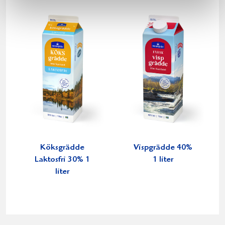
Köksgrädde
Vispgrädde 40%
Laktosfri 30% 1
1 liter
liter