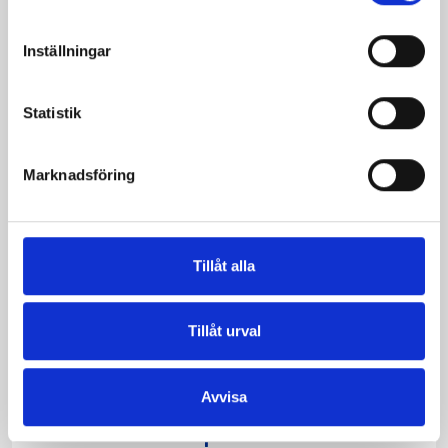
Inställningar
Statistik
Marknadsföring
Morotssoppa med
ingefära och
Tillåt alla
myntayoghurt
Tillåt urval
Avvisa
Produkter i receptet: