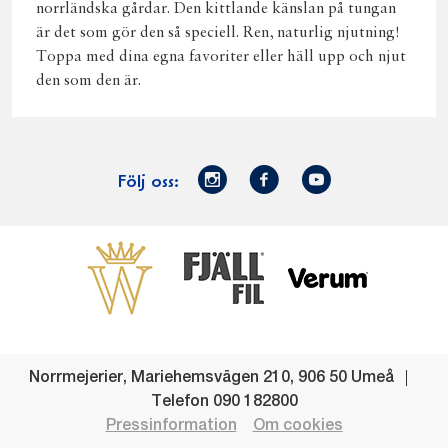
norrländska gårdar. Den kittlande känslan på tungan
är det som gör den så speciell. Ren, naturlig njutning!
Toppa med dina egna favoriter eller häll upp och njut
den som den är.
Norrmejerier
Facebook
Youtube
Följ oss:
på
Instagram
Västerbottensost
Fjällfil
Verum
Start
Gör gott för
Gör gott för
Norrländska
Våra
Goda 
Norrland
Planeten
mjölkbönder
goda
Fisk
produkter
Levande
Matsvinn
Betessläpp
Fläskf
Norrmejerier
,
Mariehemsvägen 210
,
906 50
Umeå
landsbygd
Mjölkgården,
Dina
Kyckl
Telefon
090 182800
och
mejeriet och
norrländska
Norrl
Pressinformation
Om cookies
lokalsamhälle
klimatet
mjölkbönder
Nötkö