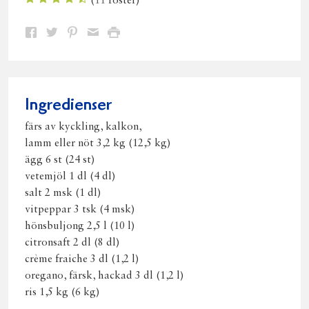
(
11
röster)
Dela
Dela
Dela
Dela
Skriv
på
på
på
via
ut
Facebook
Twitter
Pinterest
e-
post
Ingredienser
färs av kyckling, kalkon,
lamm eller nöt 3,2 kg (12,5 kg)
ägg 6 st (24 st)
vetemjöl 1 dl (4 dl)
salt 2 msk (1 dl)
vitpeppar 3 tsk (4 msk)
hönsbuljong 2,5 l (10 l)
citronsaft 2 dl (8 dl)
crème fraiche 3 dl (1,2 l)
oregano, färsk, hackad 3 dl (1,2 l)
ris 1,5 kg (6 kg)