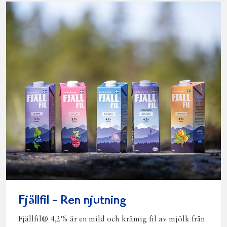
Fjällfil - Ren njutning
Fjällfil® 4,2% är en mild och krämig fil av mjölk från