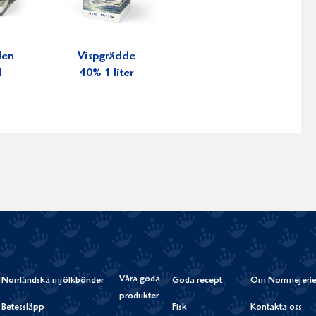
den
Vispgrädde
l
40% 1 liter
Våra goda
Norrländska mjölkbönder
Goda recept
Om Norrmejerie
produkter
Betessläpp
Fisk
Kontakta oss