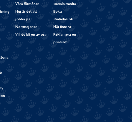
Våra förmåner
sociala media
isning
Hur är det att
Boka
jobba på
studiebesök
Norrmejerier
Här finns vi
Vill du bli en av oss
Reklamera en
produkt
storia
de
cy
tion
Verum