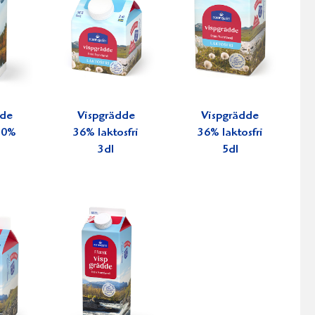
dde
Vispgrädde
Vispgrädde
 30%
36% laktosfri
36% laktosfri
3dl
5dl