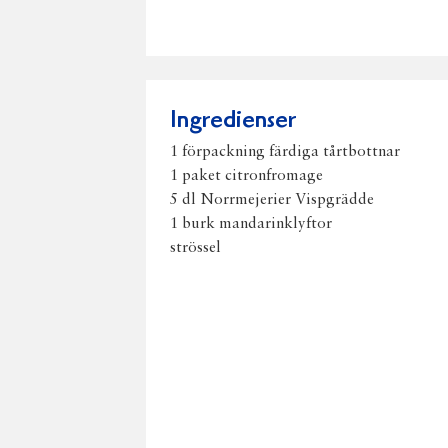
Ingredienser
1 förpackning färdiga tårtbottnar
1 paket citronfromage
5 dl Norrmejerier Vispgrädde
1 burk mandarinklyftor
strössel