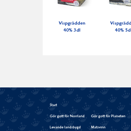
Vispgrädden
Vispgräd
40% 3dl
40% 5d
Start
Gör gott för Norrland
Gör gott för Planeten
Levande landsbygd
Matsvinn