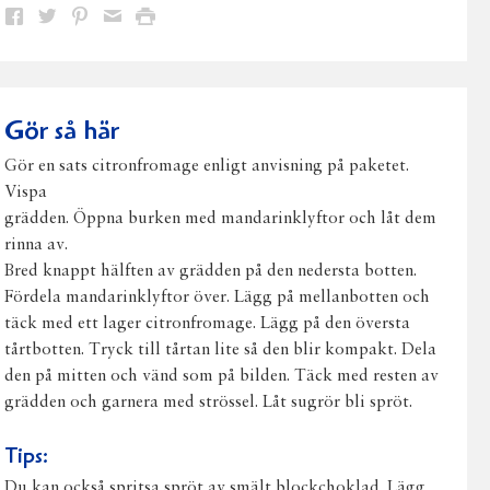
Dela
Dela
Dela
Dela
Skriv
på
på
på
via
ut
Facebook
Twitter
Pinterest
e-
post
Gör så här
Gör en sats citronfromage enligt anvisning på paketet.
Vispa
grädden. Öppna burken med mandarinklyftor och låt dem
rinna av.
Bred knappt hälften av grädden på den nedersta botten.
Fördela mandarinklyftor över. Lägg på mellanbotten och
täck med ett lager citronfromage. Lägg på den översta
tårtbotten. Tryck till tårtan lite så den blir kompakt. Dela
den på mitten och vänd som på bilden. Täck med resten av
grädden och garnera med strössel. Låt sugrör bli spröt.
Tips:
Du kan också spritsa spröt av smält blockchoklad. Lägg