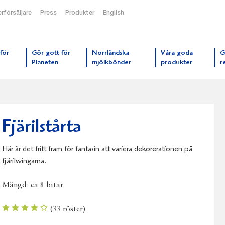
rförsäljare
Press
Produkter
English
orrmejerier startsida
för
Gör gott för
Norrländska
Våra goda
G
Planeten
mjölkbönder
produkter
r
Fjärilstårta
Här är det fritt fram för fantasin att variera dekorerationen på
fjärilsvingarna.
Mängd:
ca 8 bitar
(
33
röster)