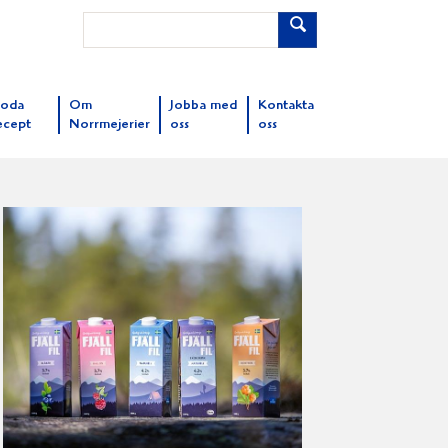
oda
Om
Jobba med
Kontakta
ecept
Norrmejerier
oss
oss