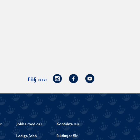
Norrmejerier
Facebook
Youtube
Följ oss:
på
Instagram
r
Jobba med oss
Kontakta oss
Lediga jobb
Riktlinjer för