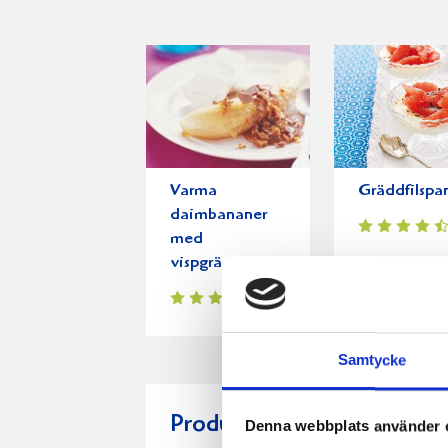
Varma
Gräddfilspa
daimbananer
med
vispgrädde
Samtycke
Produkter i receptet:
Denna webbplats använder 