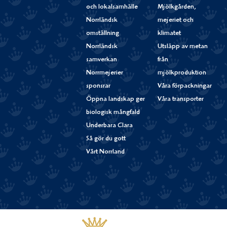
och lokalsamhälle
Mjölkgården,
Norrländsk
mejeriet och
omställning
klimatet
Norrländsk
Utsläpp av metan
samverkan
från
Norrmejerier
mjölkproduktion
sponsrar
Våra förpackningar
Öppna landskap ger
Våra transporter
biologisk mångfald
Underbara Clara
Så gör du gott
Vårt Norrland
Västerbottensost