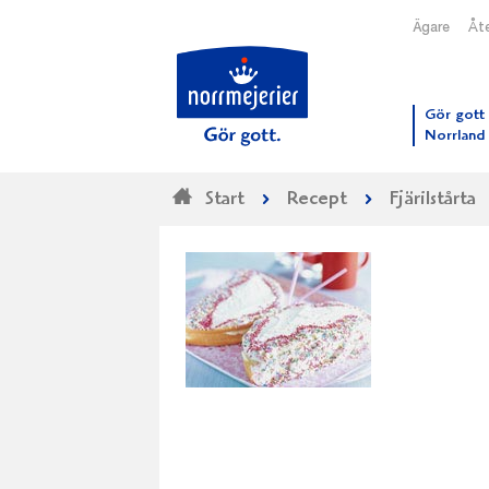
Ägare
Åte
Till N
Gör gott 
Norrland
Start
Recept
Fjärilstårta