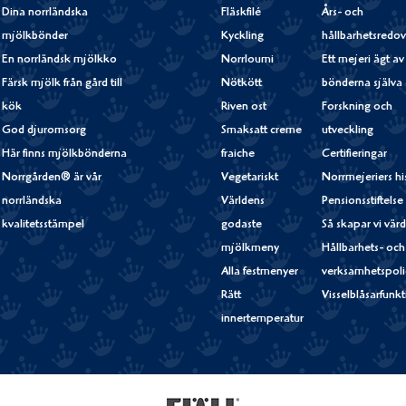
Dina norrländska
Fläskfilé
Års- och
mjölkbönder
Kyckling
hållbarhetsredov
En norrländsk mjölkko
Norrloumi
Ett mejeri ägt av
Färsk mjölk från gård till
Nötkött
bönderna själva
kök
Riven ost
Forskning och
God djuromsorg
Smaksatt creme
utveckling
Här finns mjölkbönderna
fraiche
Certifieringar
Norrgården® är vår
Vegetariskt
Norrmejeriers hi
norrländska
Världens
Pensionsstiftelse
kvalitetsstämpel
godaste
Så skapar vi vär
mjölkmeny
Hållbarhets- och
Alla festmenyer
verksamhetspoli
Rätt
Visselblåsarfunk
innertemperatur
Fjällfil