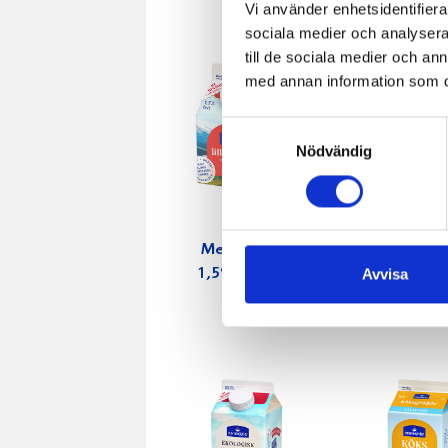
Vi använder enhetsidentifierar
sociala medier och analysera 
till de sociala medier och a
med annan information som du 
Samtyckesval
Nödvändig
Mellanmjölk
Jordgubbs
Avvisa
1,5% laktosfri
2,7% 100
3dl