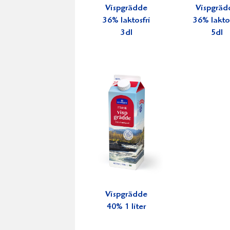
Vispgrädde
Vispgräd
36% laktosfri
36% laktos
3dl
5dl
Vispgrädde
40% 1 liter