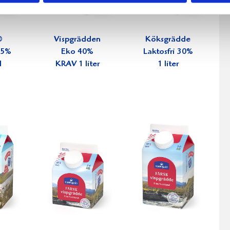
®
Vispgrädden
Köksgrädde
0,5%
Eko 40%
Laktosfri 30%
l
KRAV 1 liter
1 liter