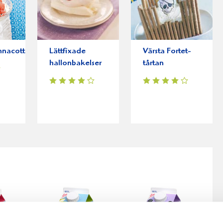
nnacotta
Lättfixade
Värsta Fortet-
hallonbakelser
tårtan