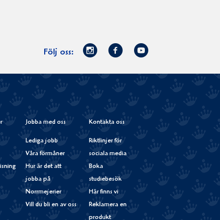
Norrmejerier
Facebook
Youtube
Följ oss:
på
Instagram
r
Jobba med oss
Kontakta oss
Lediga jobb
Riktlinjer för
Våra förmåner
sociala media
isning
Hur är det att
Boka
jobba på
studiebesök
Norrmejerier
Här finns vi
Vill du bli en av oss
Reklamera en
produkt