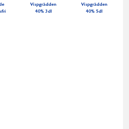
de
Vispgrädden
Vispgrädden
fri
40% 3dl
40% 5dl