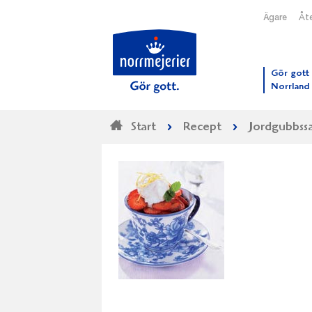
Ägare
Åte
Till N
Gör gott 
Norrland
Start
Recept
Jordgubbssa