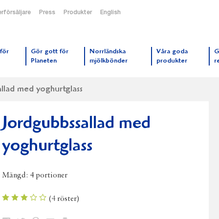
rförsäljare
Press
Produkter
English
orrmejerier startsida
för
Gör gott för
Norrländska
Våra goda
G
Planeten
mjölkbönder
produkter
r
llad med yoghurtglass
Jordgubbssallad med
yoghurtglass
Mängd:
4 portioner
(
4
röster)