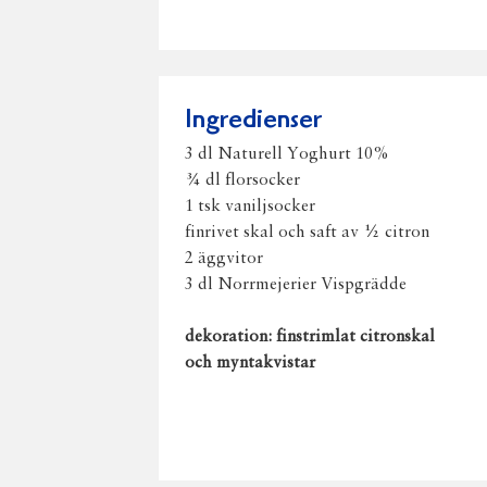
Ingredienser
3 dl Naturell Yoghurt 10%
¾ dl florsocker
1 tsk vaniljsocker
finrivet skal och saft av ½ citron
2 äggvitor
3 dl Norrmejerier Vispgrädde
dekoration: finstrimlat citronskal
och myntakvistar