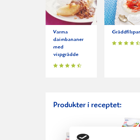
Varma
Gräddfilspa
daimbananer
med
vispgrädde
Produkter i receptet: