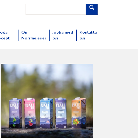
oda
Om
Jobba med
Kontakta
ecept
Norrmejerier
oss
oss