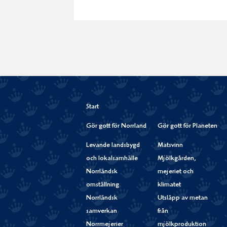
Start
Gör gott för Norrland
Gör gott för Planeten
Levande landsbygd
Matsvinn
och lokalsamhälle
Mjölkgården,
Norrländsk
mejeriet och
omställning
klimatet
Norrländsk
Utsläpp av metan
samverkan
från
Norrmejerier
mjölkproduktion