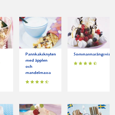
Pannkaksknyten
Sommarmarängsviss
med äpplen
och
mandelmassa