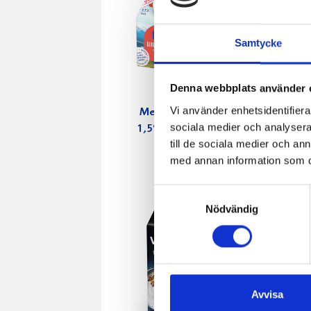
Samtycke
Denna webbplats använder 
Vi använder enhetsidentifierar
Mellanmjölk
Jordgubbs
sociala medier och analysera 
1,5% laktosfri
2,7% 100
till de sociala medier och a
3dl
med annan information som du 
Samtyckesval
Nödvändig
Avvisa