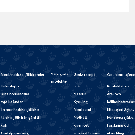
Våra goda
Norrländska mjölkbönder
Goda recept
Om Norrmejerie
produkter
Betessläpp
Fisk
Kontakta oss
Dina norrländska
Fläskfilé
Års- och
mjölkbönder
Kyckling
hållbarhetsredov
En norrländsk mjölkko
Norrloumi
Ett mejeri ägt av
Färsk mjölk från gård till
Nötkött
bönderna själva
kök
Riven ost
Forskning och
God djuromsorg
Smaksatt creme
utveckling