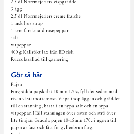
2,5 dl Norrmejeriers vispgrädde
3 ägg
2,5 dl Norrmejeriers creme fraiche
1 msk ljus sirap
1 krm färskmald rosepeppar
salt
vitpeppar
400 g Kallrökt lax från BD fisk
Ruccolasallad till garnering
Gör så här
Pajen
Förgrädda pajskalet 10 min 170c, fyll det sedan med
riven västerbottensost. Vispa ihop äggen och grädden
till en stanning, kasta i en nypa salt och en nypa
vitpeppar. Häll stanningen över osten och strö över
lite timjan. Grädda pajen 10-15min 170c i ugnen till
pajen är fast och fått fin gyllenbrun färg.