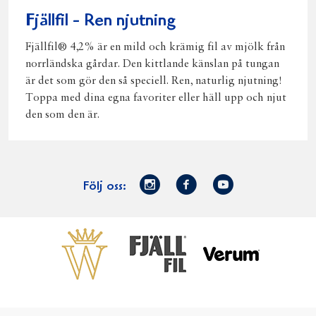
Fjällfil - Ren njutning
Fjällfil® 4,2% är en mild och krämig fil av mjölk från
norrländska gårdar. Den kittlande känslan på tungan
är det som gör den så speciell. Ren, naturlig njutning!
Toppa med dina egna favoriter eller häll upp och njut
den som den är.
Norrmejerier
Facebook
Youtube
Följ oss:
på
Instagram
Västerbottensost
Fjällfil
Verum
Start
Gör gott för
Gör gott för
Norrländska
Våra
Goda 
Norrland
Planeten
mjölkbönder
goda
Fisk
produkter
Levande
Matsvinn
Betessläpp
Fläskf