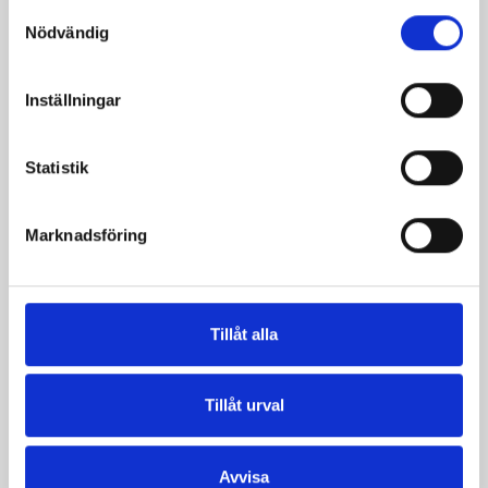
Samtyckesval
Nödvändig
Inställningar
Statistik
Marknadsföring
Vispgrädde 36%
Vispgrädde 36%
Tillåt alla
laktosfri 3dl
laktosfri 5dl
Tillåt urval
Avvisa