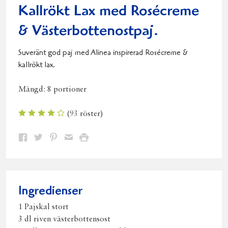
Kallrökt Lax med Rosécreme
& Västerbottenostpaj.
Suveränt god paj med Alinea inspirerad Rosécreme &
kallrökt lax.
Mängd:
8 portioner
(
93
röster)
Dela
Dela
Dela
Dela
Skriv
på
på
på
via
ut
Facebook
Twitter
Pinterest
e-
post
Ingredienser
1 Pajskal stort
3 dl riven västerbottensost