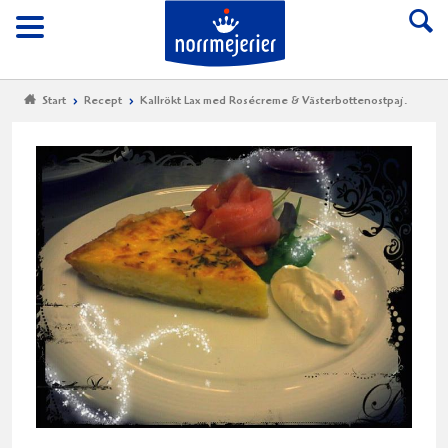
Till Norrmejerier start
Meny
Start
Recept
Kallrökt Lax med Rosécreme & Västerbottenostpaj.