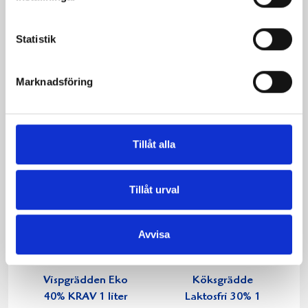
Päronfil 2,7%
Skogsbärsfil 2,7%
Statistik
1000g
1000g
Marknadsföring
Tillåt alla
Tillåt urval
Avvisa
Vispgrädden Eko
Köksgrädde
40% KRAV 1 liter
Laktosfri 30% 1