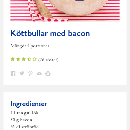
Köttbullar med bacon
Mängd:
4 portioner
(
76
röster)
Dela
Dela
Dela
Dela
Skriv
på
på
på
via
ut
Facebook
Twitter
Pinterest
e-
post
Ingredienser
1 liten gul lök
50 g bacon
½ dl ströbröd