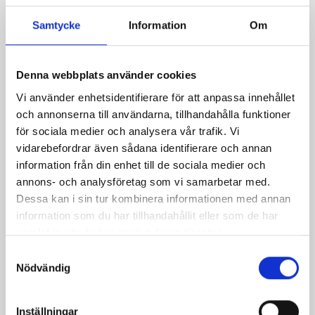
Samtycke
Information
Om
Denna webbplats använder cookies
Mellanmjölk
Jordgubbsfil 2,7%
1,5% laktosfri 3dl
1000g
Vi använder enhetsidentifierare för att anpassa innehållet
och annonserna till användarna, tillhandahålla funktioner
för sociala medier och analysera vår trafik. Vi
vidarebefordrar även sådana identifierare och annan
information från din enhet till de sociala medier och
annons- och analysföretag som vi samarbetar med.
Dessa kan i sin tur kombinera informationen med annan
information som du har tillhandahållit eller som de har
samlat in när du har använt deras tjänster.
Samtyckesval
Nödvändig
Inställningar