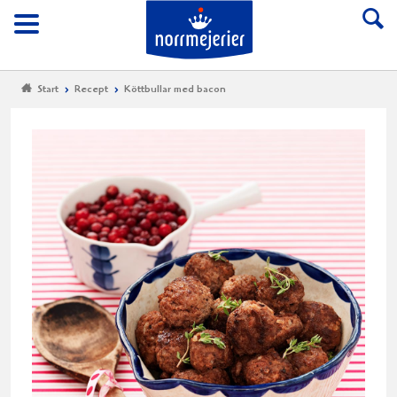
Till Norrmejerier start
Meny
Start
Recept
Köttbullar med bacon