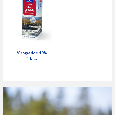
Vispgrädde 40%
1 liter