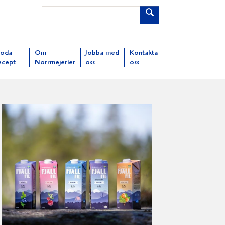
oda
Om
Jobba med
Kontakta
ecept
Norrmejerier
oss
oss