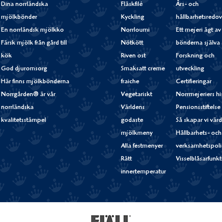
Dina norrländska
Fläskfilé
Års- och
mjölkbönder
Kyckling
hållbarhetsredov
En norrländsk mjölkko
Norrloumi
Ett mejeri ägt av
Färsk mjölk från gård till
Nötkött
bönderna själva
kök
Riven ost
Forskning och
God djuromsorg
Smaksatt creme
utveckling
Här finns mjölkbönderna
fraiche
Certifieringar
Norrgården® är vår
Vegetariskt
Norrmejeriers hi
norrländska
Världens
Pensionsstiftelse
kvalitetsstämpel
godaste
Så skapar vi vär
mjölkmeny
Hållbarhets- och
Alla festmenyer
verksamhetspoli
Rätt
Visselblåsarfunk
innertemperatur
Fjällfil