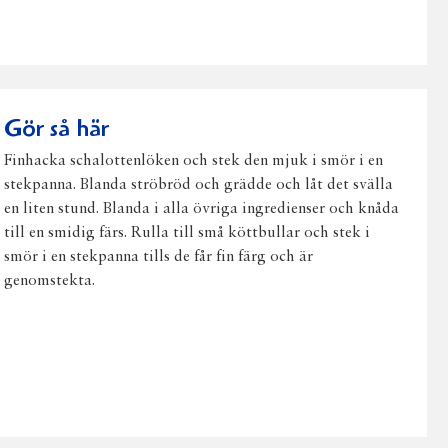
på
på
på
via
ut
Facebook
Twitter
Pinterest
e-
post
Gör så här
Finhacka schalottenlöken och stek den mjuk i smör i en
stekpanna. Blanda ströbröd och grädde och låt det svälla
en liten stund. Blanda i alla övriga ingredienser och knåda
till en smidig färs. Rulla till små köttbullar och stek i
smör i en stekpanna tills de får fin färg och är
genomstekta.