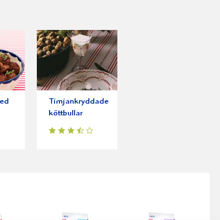
med
Timjankryddade
köttbullar