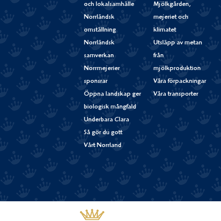
och lokalsamhälle
Mjölkgården,
Norrländsk
mejeriet och
omställning
klimatet
Norrländsk
Utsläpp av metan
samverkan
från
Norrmejerier
mjölkproduktion
sponsrar
Våra förpackningar
Öppna landskap ger
Våra transporter
biologisk mångfald
Underbara Clara
Så gör du gott
Vårt Norrland
Västerbottensost