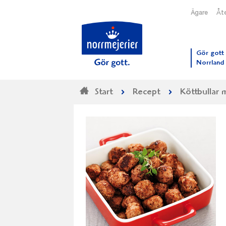
Ägare
Åte
Till N
Gör gott 
Norrland
Start
Recept
Köttbullar 