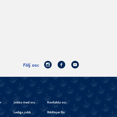
Norrmejerier
Facebook
Youtube
Följ oss:
på
Instagram
r
Jobba med oss
Kontakta oss
Lediga jobb
Riktlinjer för