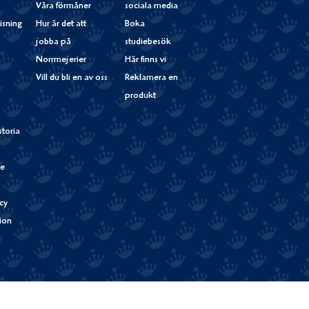
Våra förmåner
sociala media
isning
Hur är det att
Boka
jobba på
studiebesök
Norrmejerier
Här finns vi
Vill du bli en av oss
Reklamera en
produkt
storia
de
cy
tion
Verum