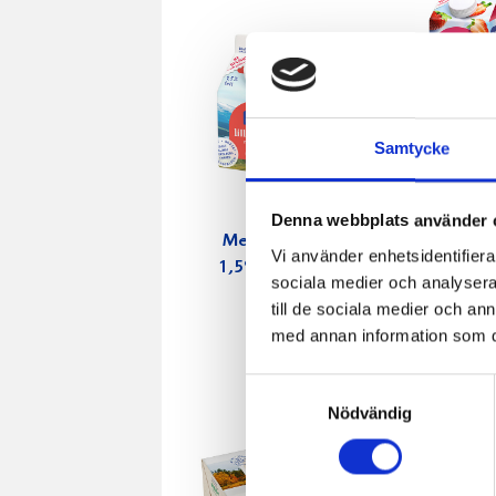
Samtycke
Denna webbplats använder 
Mellanmjölk
Jordgubbs
Vi använder enhetsidentifierar
1,5% laktosfri
2,7% 100
sociala medier och analysera 
3dl
till de sociala medier och a
med annan information som du 
Samtyckesval
Nödvändig