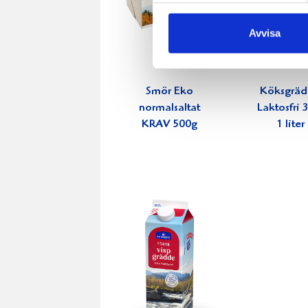
Avvisa
Smör Eko
Köksgrä
normalsaltat
Laktosfri
KRAV 500g
1 liter