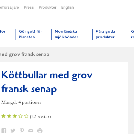
rförsäljare
Press
Produkter
English
orrmejerier startsida
för
Gör gott för
Norrländska
Våra goda
G
Planeten
mjölkbönder
produkter
r
med grov fransk senap
Köttbullar med grov
fransk senap
Mängd:
4 portioner
(
22
röster)
Dela
Dela
Dela
Dela
Skriv