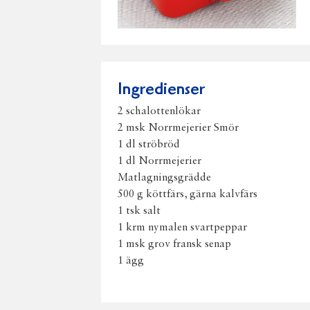
Ingredienser
2 schalottenlökar
2 msk Norrmejerier Smör
1 dl ströbröd
1 dl Norrmejerier
Matlagningsgrädde
500 g köttfärs, gärna kalvfärs
1 tsk salt
1 krm nymalen svartpeppar
1 msk grov fransk senap
1 ägg