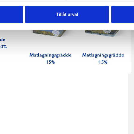
Tillåt urval
dde
 30%
Matlagningsgrädde
Matlagningsgrädde
15%
15%