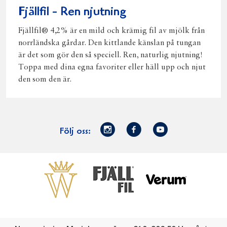
Fjällfil - Ren njutning
Fjällfil® 4,2% är en mild och krämig fil av mjölk från
norrländska gårdar. Den kittlande känslan på tungan
är det som gör den så speciell. Ren, naturlig njutning!
Toppa med dina egna favoriter eller häll upp och njut
den som den är.
Norrmejerier
Facebook
Youtube
Följ oss:
på
Instagram
Västerbottensost
Fjällfil
Verum
Start
Gör gott för
Gör gott för
Norrländska
Våra
Goda 
Norrland
Planeten
mjölkbönder
goda
Fisk
produkter
Levande
Matsvinn
Betessläpp
Fläskf