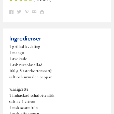
(
18
röster)
Dela
Dela
Dela
Dela
Skriv
på
på
på
via
ut
Facebook
Twitter
Pinterest
e-
post
Ingredienser
1 grillad kyckling
1 mango
1 avokado
1 ask ruccolasallad
100 g Västerbottensost®
salt och nymalen peppar
vinaigrette:
1 finhackad schalottenlök
saft av 1 citron
1 msk sesamfrön