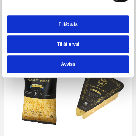
Tillåt alla
Västerbottensost®
Västerbottensost®
450g
riven 150g
Tillåt urval
Avvisa